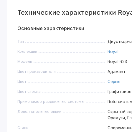
Технические характеристики Roy
Основные характеристики
Тип
Двустворч
Коллекция
Royal
Модель
Royal R23
Цвет производителя
Адамант
Цвет
Серые
Цвет стекла
Графитовое
Применимые раздвижные системы
Roto систем
Дополнительные опции
Скрытый ко
Фрамуги, Г
Стиль
Современн