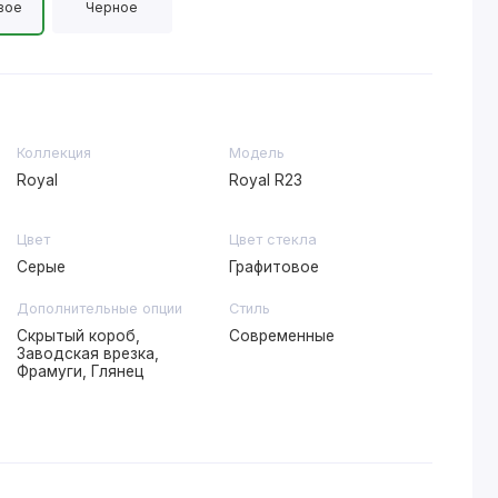
вое
Черное
Коллекция
Модель
Royal
Royal R23
Цвет
Цвет стекла
Серые
Графитовое
Дополнительные опции
Стиль
Скрытый короб,
Современные
Заводская врезка,
Фрамуги, Глянец