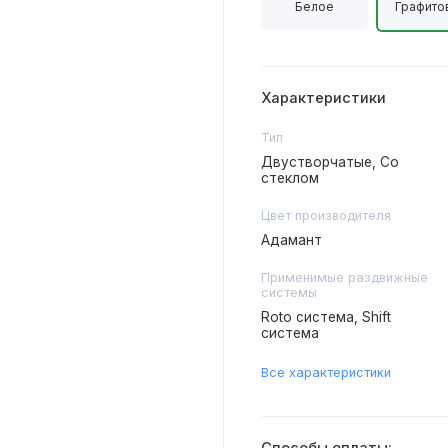
Белое
Графито
Характеристики
Тип
Двустворчатые, Со
стеклом
Цвет производителя
Адамант
Применимые раздвижные
системы
Roto система, Shift
система
Все характеристики