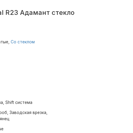
al R23 Адамант стекло
атые,
Со стеклом
а, Shift система
роб, Заводская врезка,
лянец
ые