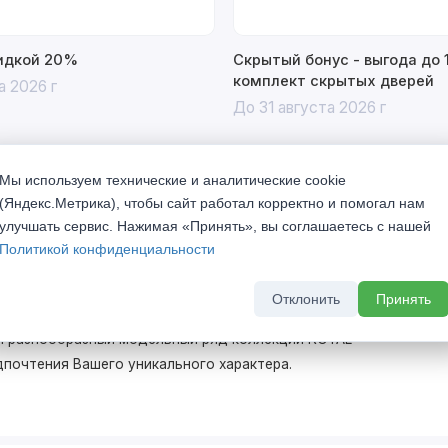
кидкой 20%
Скрытый бонус - выгода до 
комплект скрытых дверей
а 2026 г
До 31 августа 2026 г
Мы используем технические и аналитические cookie
(Яндекс.Метрика), чтобы сайт работал корректно и помогал нам
улучшать сервис. Нажимая «Принять», вы соглашаетесь с нашей
Политикой конфиденциальности
Отклонить
Принять
щайтесь к себе домой, где даже двери соответствуют
 и разнообразный модельный ряд коллекции ROYAL
дпочтения Вашего уникального характера.