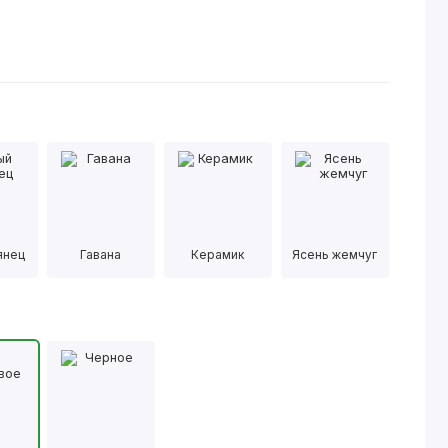
янец
Гавана
Керамик
Ясень жемчуг