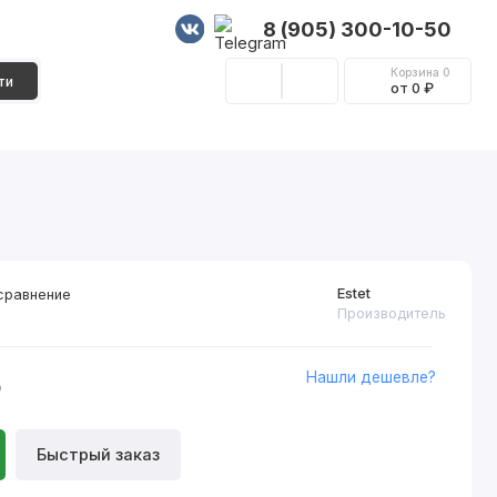
8 (905) 300-10-50
Корзина
0
ти
от 0 ₽
Стеновые панели
Фурнитура
Декор
Estet
сравнение
Производитель
Нашли дешевле?
₽
Быстрый заказ