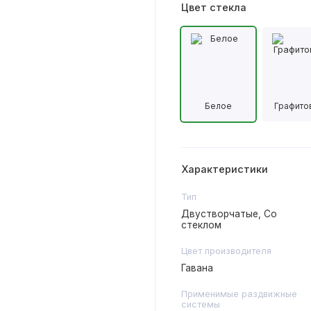
Цвет стекла
Белое
Графито
Характеристики
Тип
Двустворчатые, Со
стеклом
Цвет производителя
Гавана
Применимые раздвижные
системы