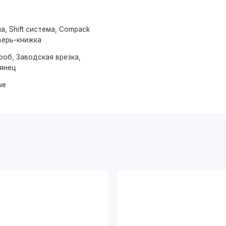
а, Shift система, Compack
верь-книжка
роб, Заводская врезка,
лянец
ые