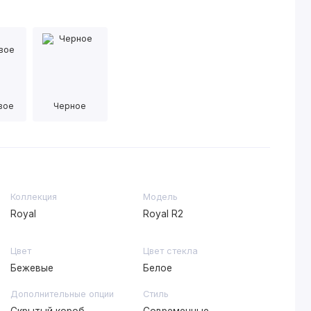
вое
Черное
Коллекция
Модель
Royal
Royal R2
Цвет
Цвет стекла
Бежевые
Белое
Дополнительные опции
Стиль
Скрытый короб,
Современные