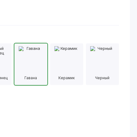
янец
Гавана
Керамик
Черный