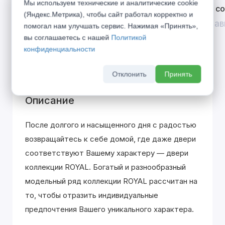
Мы используем технические и аналитические cookie
Открой двери выгоде. Дополнительная
Divilux 
(Яндекс.Метрика), чтобы сайт работал корректно и
скидка 10% на межкомнатные двери при
До 31 ав
помогал нам улучшать сервис. Нажимая «Принять»,
покупке входной двери
вы соглашаетесь с нашей
Политикой
До 31 августа 2026 г
конфиденциальности
Отклонить
Принять
Описание
После долгого и насыщенного дня с радостью
возвращайтесь к себе домой, где даже двери
соответствуют Вашему характеру — двери
коллекции ROYAL. Богатый и разнообразный
модельный ряд коллекции ROYAL рассчитан на
то, чтобы отразить индивидуальные
предпочтения Вашего уникального характера.