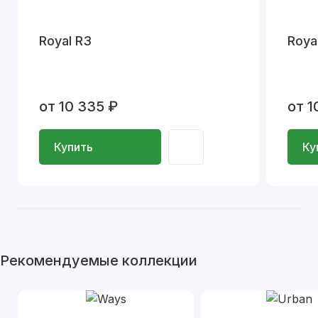
Royal R3
Roya
от 10 335 ₽
от 1
Купить
Ку
Рекомендуемые коллекции