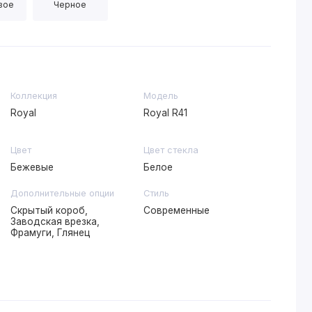
вое
Черное
Коллекция
Модель
Royal
Royal R41
Цвет
Цвет стекла
Бежевые
Белое
Дополнительные опции
Стиль
Скрытый короб,
Современные
Заводская врезка,
Фрамуги, Глянец