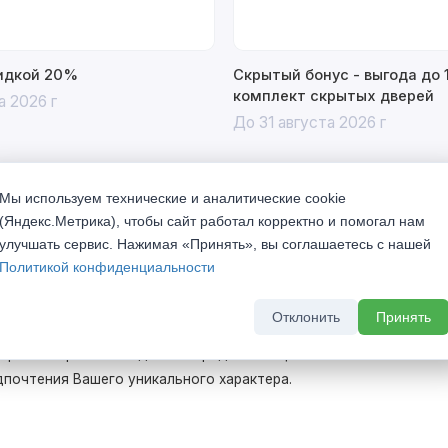
кидкой 20%
Скрытый бонус - выгода до 
комплект скрытых дверей
а 2026 г
До 31 августа 2026 г
Мы используем технические и аналитические cookie
(Яндекс.Метрика), чтобы сайт работал корректно и помогал нам
улучшать сервис. Нажимая «Принять», вы соглашаетесь с нашей
Политикой конфиденциальности
Отклонить
Принять
щайтесь к себе домой, где даже двери соответствуют
 и разнообразный модельный ряд коллекции ROYAL
дпочтения Вашего уникального характера.