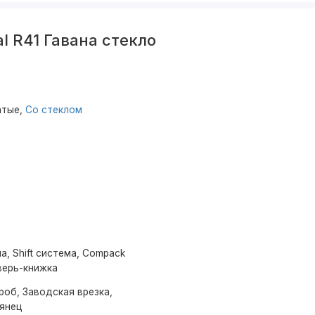
l R41 Гавана стекло
атые,
Со стеклом
а, Shift система, Compack
верь-книжка
роб, Заводская врезка,
лянец