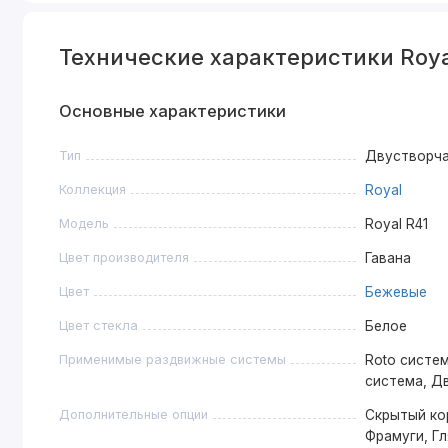
Технические характеристики Roya
Основные характеристики
Тип
Двустворч
Коллекция
Royal
Модель
Royal R41
Цвет производителя
Гавана
Цвет
Бежевые
Цвет стекла
Белое
Применимые раздвижные системы
Roto систем
система, Д
Дополнительные опции
Скрытый ко
Фрамуги, Г