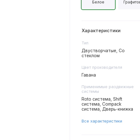
Белое
Графито
Характеристики
Тип
Двустворчатые, Со
стеклом
Цвет производителя
Гавана
Применимые раздвижные
системы
Roto система, Shift
система, Compack
система, Дверь-книжка
Все характеристики