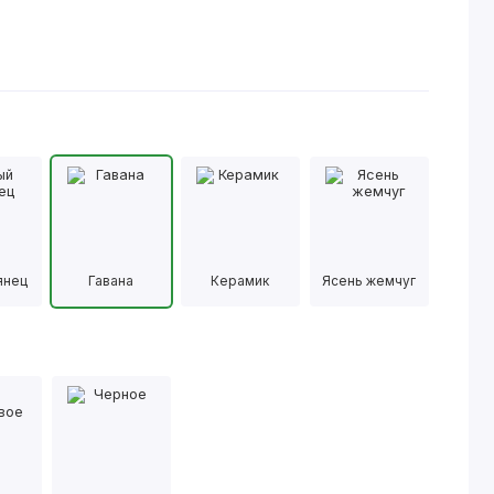
янец
Гавана
Керамик
Ясень жемчуг