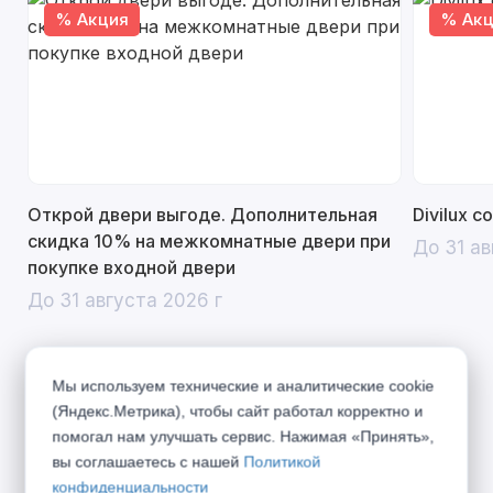
% Акция
% Акц
Открой двери выгоде. Дополнительная
Divilux 
скидка 10% на межкомнатные двери при
До 31 ав
покупке входной двери
До 31 августа 2026 г
Мы используем технические и аналитические cookie
(Яндекс.Метрика), чтобы сайт работал корректно и
Описание
помогал нам улучшать сервис. Нажимая «Принять»,
вы соглашаетесь с нашей
Политикой
SONATA – классический дизайн, навеянный
конфиденциальности