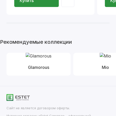
Купить
Ку
Рекомендуемые коллекции
Glamorous
Mio
Сайт не является договором оферты.
Интернет-магазин «Estet Самара» - официальный