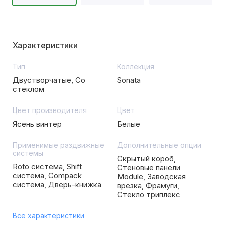
Характеристики
Тип
Коллекция
Двустворчатые, Со
Sonata
стеклом
Цвет производителя
Цвет
Ясень винтер
Белые
Применимые раздвижные
Дополнительные опции
системы
Скрытый короб,
Roto система, Shift
Стеновые панели
система, Compack
Module, Заводская
система, Дверь-книжка
врезка, Фрамуги,
Стекло триплекс
Все характеристики