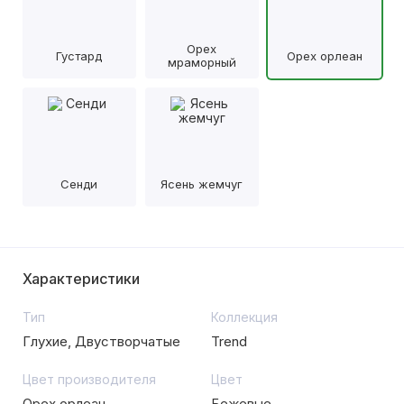
Орех
Густард
Орех орлеан
мраморный
Сенди
Ясень жемчуг
Характеристики
Тип
Коллекция
Глухие, Двустворчатые
Trend
Цвет производителя
Цвет
Орех орлеан
Бежевые