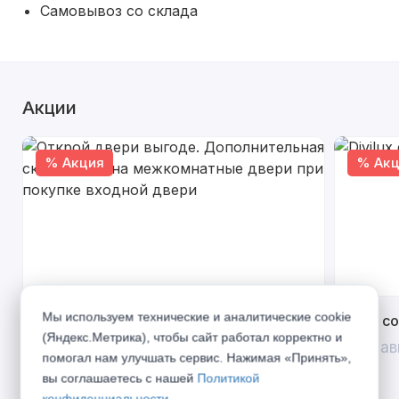
Самовывоз со склада
Акции
% Акция
% Акц
Мы используем технические и аналитические cookie
Открой двери выгоде. Дополнительная
Divilux 
(Яндекс.Метрика), чтобы сайт работал корректно и
скидка 10% на межкомнатные двери при
До 31 ав
помогал нам улучшать сервис. Нажимая «Принять»,
покупке входной двери
вы соглашаетесь с нашей
Политикой
До 31 августа 2026 г
конфиденциальности