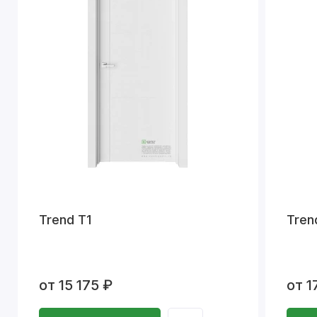
Trend T1
Tren
от 15 175 ₽
от 1