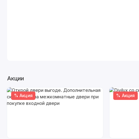
Акции
% Акция
% Акция