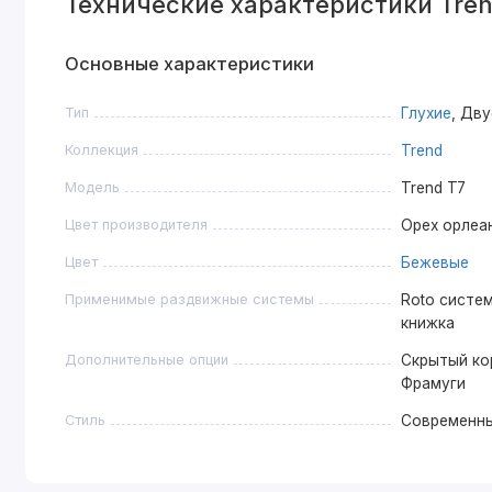
Технические характеристики Tren
Основные характеристики
Тип
Глухие
, Дв
Коллекция
Trend
Модель
Trend T7
Цвет производителя
Орех орлеа
Цвет
Бежевые
Применимые раздвижные системы
Roto систем
книжка
Дополнительные опции
Скрытый ко
Фрамуги
Стиль
Современн