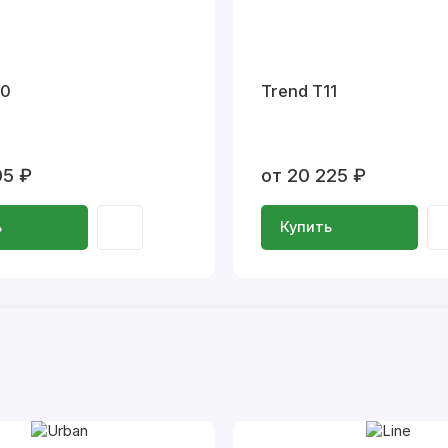
10
Trend T11
05 ₽
от 20 225 ₽
ь
Купить