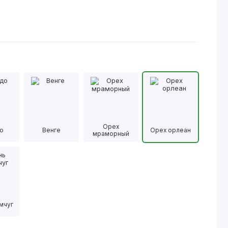
Орех
о
Венге
Орех орлеан
мраморный
мчуг