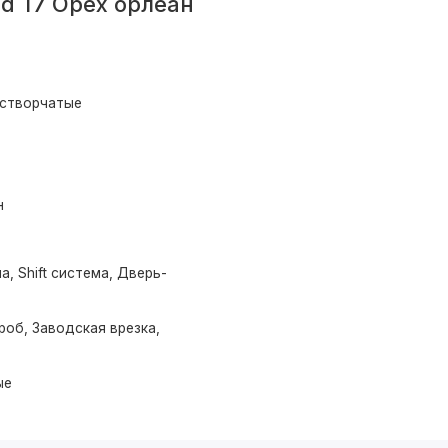
d T7 Орех орлеан
устворчатые
н
а, Shift система, Дверь-
роб, Заводская врезка,
ые