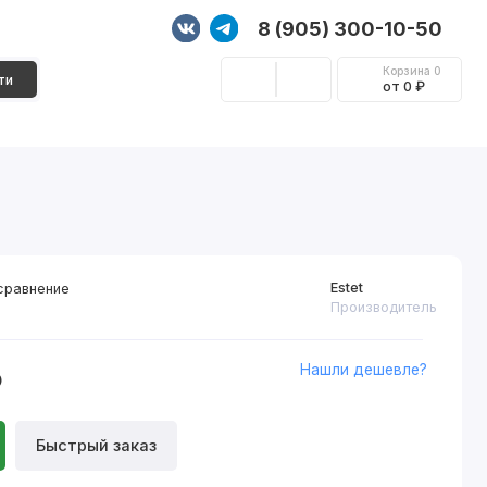
8 (905) 300-10-50
Корзина
0
ти
от 0 ₽
Стеновые панели
Фурнитура
Декор
Estet
сравнение
Производитель
Нашли дешевле?
₽
Быстрый заказ