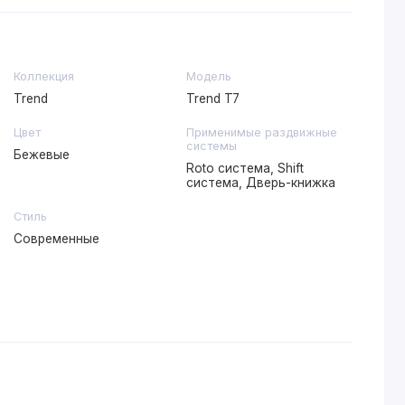
Коллекция
Модель
Trend
Trend T7
Цвет
Применимые раздвижные
системы
Бежевые
Roto система, Shift
система, Дверь-книжка
Стиль
Современные