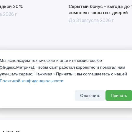
кидкой 20%
Скрытый бонус - выгода до 
комплект скрытых дверей
а 2026 г
До 31 августа 2026 г
Мы используем технические и аналитические cookie
(Яндекс.Метрика), чтобы сайт работал корректно и помогал нам
улучшать сервис. Нажимая «Принять», вы соглашаетесь с нашей
Политикой конфиденциальности
истоки питают всё то великое, что происходит в нашей
е коллекции «TREND». Хорошо понятные формы «TREND»
Отклонить
Принять