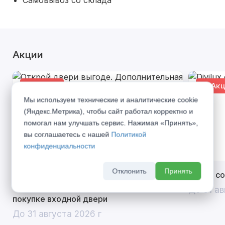
Самовывоз со склада
Акции
% Акция
% Акц
Мы используем технические и аналитические cookie
(Яндекс.Метрика), чтобы сайт работал корректно и
помогал нам улучшать сервис. Нажимая «Принять»,
вы соглашаетесь с нашей
Политикой
конфиденциальности
Отклонить
Принять
Открой двери выгоде. Дополнительная
Divilux 
скидка 10% на межкомнатные двери при
До 31 ав
покупке входной двери
До 31 августа 2026 г