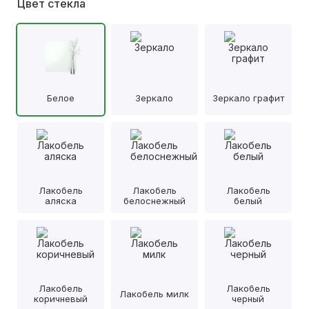
Цвет стекла
Белое
Зеркало
Зеркало графит
Лакобель
Лакобель
Лакобель
аляска
белоснежный
белый
Лакобель
Лакобель
Лакобель милк
коричневый
черный