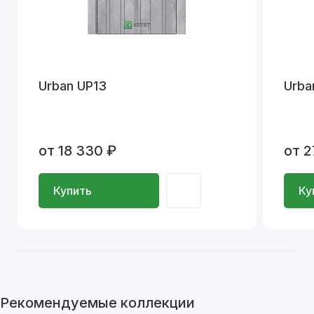
Urban UP13
Urba
от 18 330 ₽
от 2
Купить
Ку
Рекомендуемые коллекции