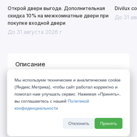
Открой двери выгоде. Дополнительная
Divilux 
скидка 10% на межкомнатные двери при
До 31 ав
покупке входной двери
До 31 августа 2026 г
Описание
Город дышит, город живёт по своим
Мы используем технические и аналитические cookie
(Яндекс.Метрика), чтобы сайт работал корректно и
правилам... Представляем Вашему вниманию
помогал нам улучшать сервис. Нажимая «Принять»,
коллекцию «URBAN», вобравшую в себя дух
вы соглашаетесь с нашей
Политикой
современного мегаполиса. Символы города в
конфиденциальности
21 веке — алюминиевая кромка и блеск стекла
— стали фирменными элементами данной
Отклонить
Принять
коллекции.