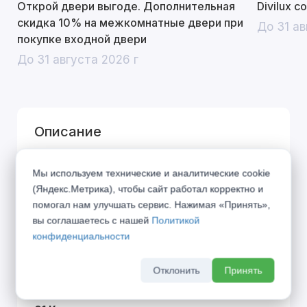
Открой двери выгоде. Дополнительная
Divilux 
скидка 10% на межкомнатные двери при
До 31 ав
покупке входной двери
До 31 августа 2026 г
Описание
Город дышит, город живёт по своим
Мы используем технические и аналитические cookie
правилам... Представляем Вашему вниманию
(Яндекс.Метрика), чтобы сайт работал корректно и
коллекцию «URBAN», вобравшую в себя дух
помогал нам улучшать сервис. Нажимая «Принять»,
вы соглашаетесь с нашей
Политикой
современного мегаполиса. Символы города в
конфиденциальности
21 веке — алюминиевая кромка и блеск стекла
— стали фирменными элементами данной
Отклонить
Принять
коллекции.