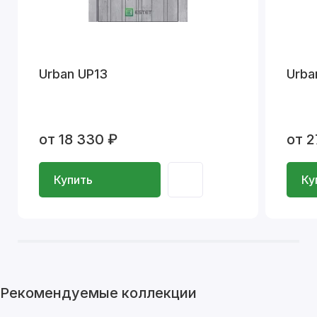
Urban UP13
Urba
от 18 330 ₽
от 2
Купить
Ку
Рекомендуемые коллекции