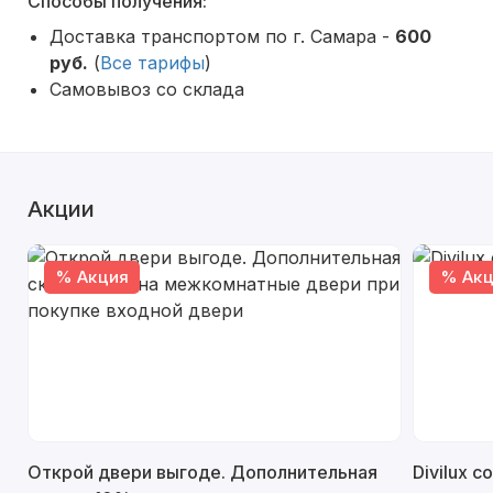
Способы получения:
Доставка транспортом по г. Самара -
600
руб.
(
Все тарифы
)
Самовывоз со склада
Акции
% Акция
% Акц
Открой двери выгоде. Дополнительная
Divilux 