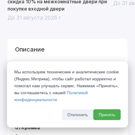
скидка 10% на межкомнатные двери при
До 31 ав
покупке входной двери
До 31 августа 2026 г
Описание
Город дышит, город живёт по своим
Мы используем технические и аналитические cookie
правилам... Представляем Вашему вниманию
(Яндекс.Метрика), чтобы сайт работал корректно и
коллекцию «URBAN», вобравшую в себя дух
помогал нам улучшать сервис. Нажимая «Принять»,
современного мегаполиса. Символы города в
вы соглашаетесь с нашей
Политикой
21 веке — алюминиевая кромка и блеск стекла
конфиденциальности
— стали фирменными элементами данной
коллекции.
Отклонить
Принять
01 Кромка