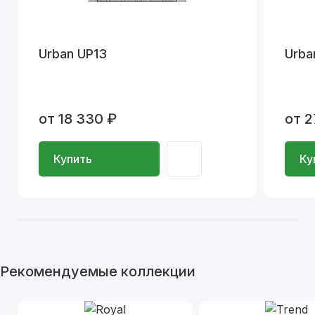
Urban UP13
Urba
от 18 330 ₽
от 2
Купить
Ку
Рекомендуемые коллекции