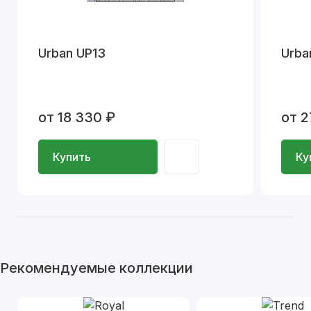
Urban UP13
Urba
от 18 330 ₽
от 2
Купить
Ку
Рекомендуемые коллекции