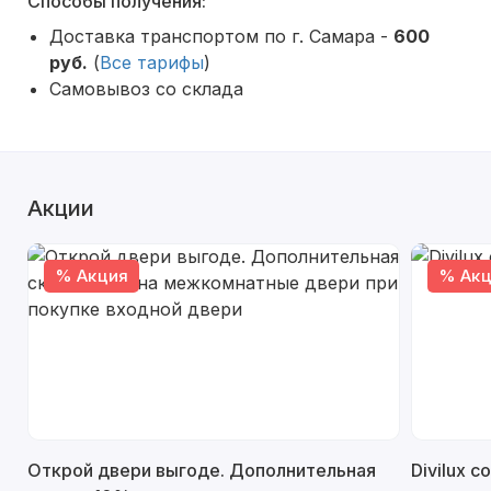
Способы получения:
Доставка транспортом по г. Самара -
600
руб.
(
Все тарифы
)
Самовывоз со склада
Акции
% Акция
% Акц
Открой двери выгоде. Дополнительная
Divilux 