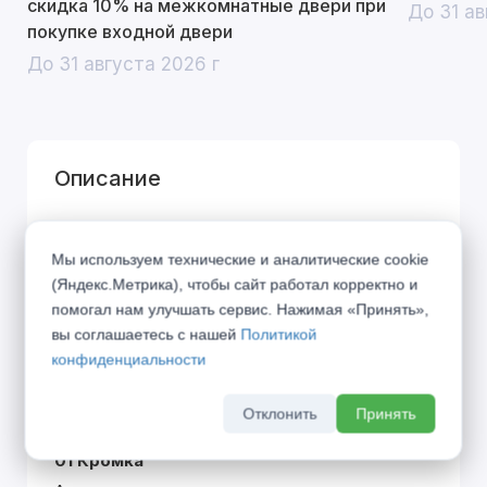
скидка 10% на межкомнатные двери при
До 31 ав
покупке входной двери
До 31 августа 2026 г
Описание
Город дышит, город живёт по своим
Мы используем технические и аналитические cookie
правилам... Представляем Вашему вниманию
(Яндекс.Метрика), чтобы сайт работал корректно и
коллекцию «URBAN», вобравшую в себя дух
помогал нам улучшать сервис. Нажимая «Принять»,
современного мегаполиса. Символы города в
вы соглашаетесь с нашей
Политикой
21 веке — алюминиевая кромка и блеск стекла
конфиденциальности
— стали фирменными элементами данной
коллекции.
Отклонить
Принять
01 Кромка