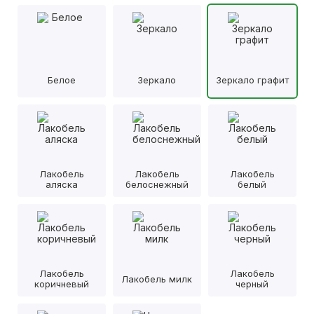
Белое
Зеркало
Зеркало графит
Лакобель
Лакобель
Лакобель
аляска
белоснежный
белый
Лакобель
Лакобель
Лакобель милк
коричневый
черный