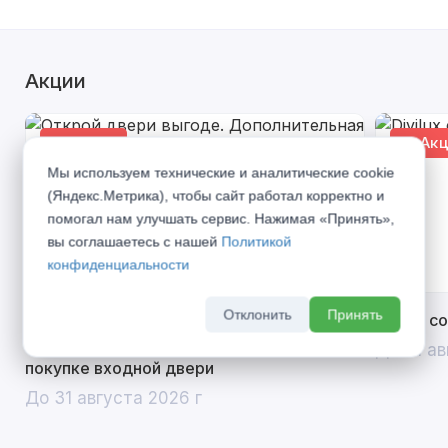
Акции
% Акция
% Акц
Мы используем технические и аналитические cookie
(Яндекс.Метрика), чтобы сайт работал корректно и
помогал нам улучшать сервис. Нажимая «Принять»,
вы соглашаетесь с нашей
Политикой
конфиденциальности
Отклонить
Принять
Открой двери выгоде. Дополнительная
Divilux 
скидка 10% на межкомнатные двери при
До 31 ав
покупке входной двери
До 31 августа 2026 г