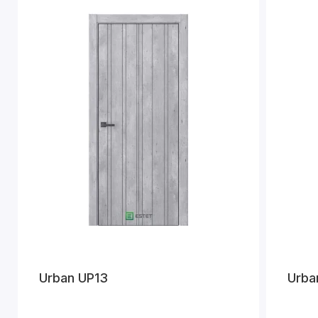
Urban UP13
Urba