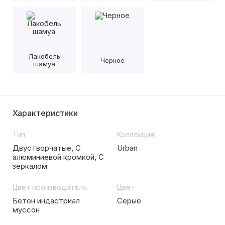
Лакобель
Черное
шамуа
Характеристики
Тип
Коллекция
Двустворчатые, С
Urban
алюминиевой кромкой, С
зеркалом
Цвет производителя
Цвет
Бетон индастриал
Серые
муссон