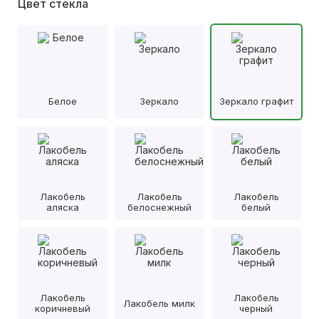
Цвет стекла
Белое
Зеркало
Зеркало графит
Лакобель
Лакобель
Лакобель
аляска
белоснежный
белый
Лакобель
Лакобель
Лакобель милк
коричневый
черный