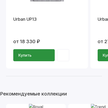
Urban UP13
Urba
от 18 330 ₽
от 2
Купить
Ку
Рекомендуемые коллекции