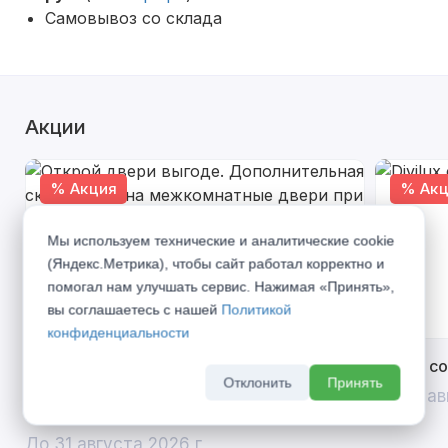
Самовывоз со склада
Акции
% Акция
% Акц
Мы используем технические и аналитические cookie
(Яндекс.Метрика), чтобы сайт работал корректно и
помогал нам улучшать сервис. Нажимая «Принять»,
вы соглашаетесь с нашей
Политикой
конфиденциальности
Открой двери выгоде. Дополнительная
Divilux 
Отклонить
Принять
скидка 10% на межкомнатные двери при
До 31 ав
покупке входной двери
До 31 августа 2026 г