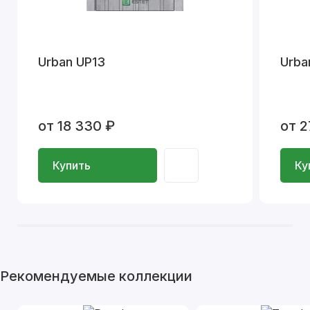
Urban UP13
Urba
от 18 330 ₽
от 2
Купить
Ку
Рекомендуемые коллекции