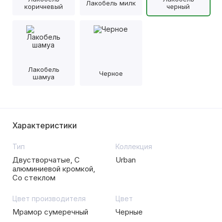
Лакобель милк
коричневый
черный
Лакобель
Черное
шамуа
Характеристики
Тип
Коллекция
Двустворчатые, С
Urban
алюминиевой кромкой,
Со стеклом
Цвет производителя
Цвет
Мрамор сумеречный
Черные