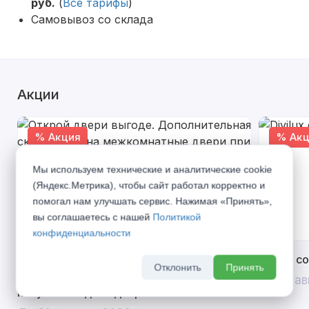
руб.
(
Все тарифы
)
Самовывоз со склада
Акции
% Акция
% Акц
Мы используем технические и аналитические cookie
(Яндекс.Метрика), чтобы сайт работал корректно и
помогал нам улучшать сервис. Нажимая «Принять»,
вы соглашаетесь с нашей
Политикой
конфиденциальности
Открой двери выгоде. Дополнительная
Divilux 
Отклонить
Принять
скидка 10% на межкомнатные двери при
До 31 ав
покупке входной двери