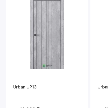
Urban UP13
Urba