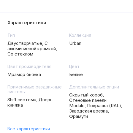
Характеристики
Тип
Коллекция
Двустворчатые, С
Urban
алюминиевой кромкой,
Со стеклом
Цвет производителя
Цвет
Мрамор бьянка
Белые
Применимые раздвижные
Дополнительные опции
системы
Скрытый короб,
Shift система, Дверь-
Стеновые панели
книжка
Module, Покраска (RAL),
Заводская врезка,
Фрамуги
Все характеристики