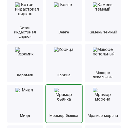
Бетон
индастриал
Венге
Камень темный
циркон
Макоре
Керамик
Корица
пепельный
Мидл
Мрамор бьянка
Мрамор морена