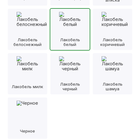
аляска
Лакобель
Лакобель
Лакобель
белоснежный
белый
коричневый
Лакобель
Лакобель
Лакобель милк
черный
шамуа
Черное