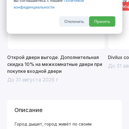
вы соглашаетесь с нашей
Политикой
% Акция
% Акц
конфиденциальности
Отклонить
Принять
Открой двери выгоде. Дополнительная
Divilux 
скидка 10% на межкомнатные двери при
До 31 ав
покупке входной двери
До 31 августа 2026 г
Описание
Город дышит, город живёт по своим