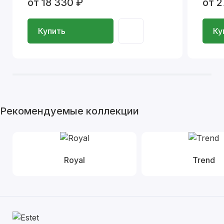
от 18 330 ₽
от 2
Купить
Ку
Рекомендуемые коллекции
Royal
Trend