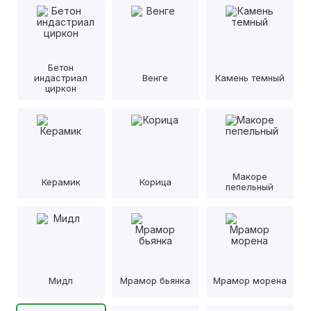
Бетон
индастриал
Венге
Камень темный
циркон
Макоре
Керамик
Корица
пепельный
Мидл
Мрамор бьянка
Мрамор морена