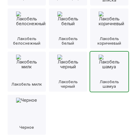
аляска
Лакобель
Лакобель
Лакобель
белоснежный
белый
коричневый
Лакобель
Лакобель
Лакобель милк
черный
шамуа
Черное