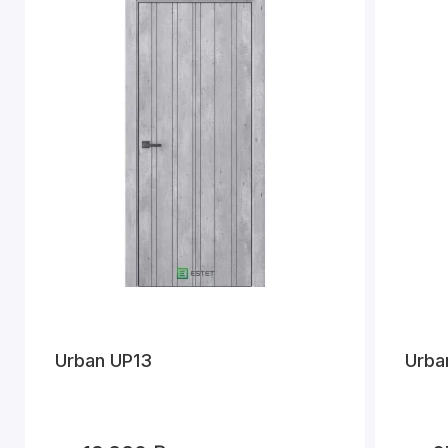
Urban UP13
Urba