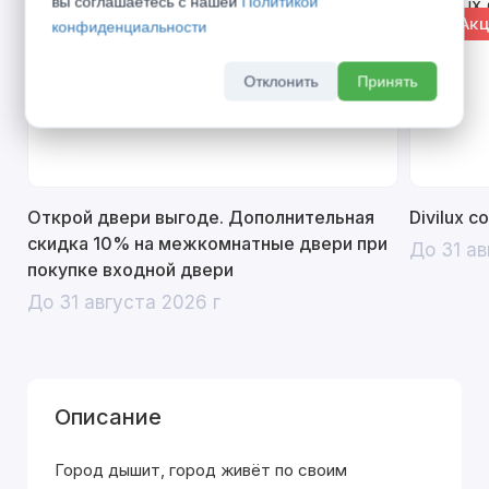
вы соглашаетесь с нашей
Политикой
% Акция
% Акц
конфиденциальности
Отклонить
Принять
Открой двери выгоде. Дополнительная
Divilux 
скидка 10% на межкомнатные двери при
До 31 ав
покупке входной двери
До 31 августа 2026 г
Описание
Город дышит, город живёт по своим