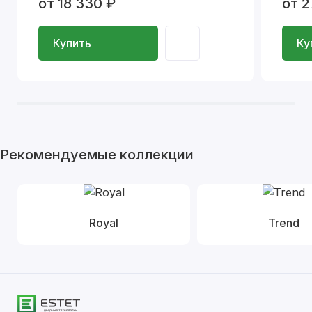
от 18 330 ₽
от 2
Купить
Ку
Рекомендуемые коллекции
Royal
Trend