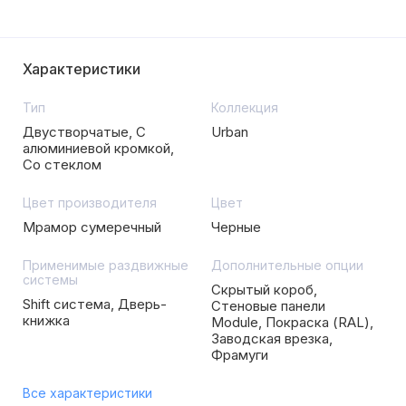
Характеристики
Тип
Коллекция
Двустворчатые, С
Urban
алюминиевой кромкой,
Со стеклом
Цвет производителя
Цвет
Мрамор сумеречный
Черные
Применимые раздвижные
Дополнительные опции
системы
Скрытый короб,
Shift система, Дверь-
Стеновые панели
книжка
Module, Покраска (RAL),
Заводская врезка,
Фрамуги
Все характеристики