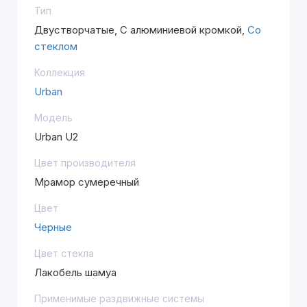
Тип
Двустворчатые, С алюминиевой кромкой,
Со
стеклом
Коллекция
Urban
Модель
Urban U2
Цвет производителя
Мрамор сумеречный
Цвет
Черные
Цвет стекла
Лакобель шамуа
Применимые раздвижные системы