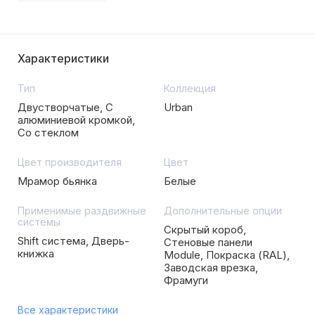
Характеристики
Тип
Коллекция
Двустворчатые, С
Urban
алюминиевой кромкой,
Со стеклом
Цвет производителя
Цвет
Мрамор бьянка
Белые
Применимые раздвижные
Дополнительные опции
системы
Скрытый короб,
Shift система, Дверь-
Стеновые панели
книжка
Module, Покраска (RAL),
Заводская врезка,
Фрамуги
Все характеристики