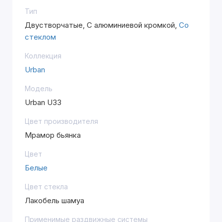
Тип
Двустворчатые, С алюминиевой кромкой,
Со
стеклом
Коллекция
Urban
Модель
Urban U33
Цвет производителя
Мрамор бьянка
Цвет
Белые
Цвет стекла
Лакобель шамуа
Применимые раздвижные системы