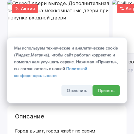
% Акция
% Акц
Мы используем технические и аналитические cookie
(Яндекс.Метрика), чтобы сайт работал корректно и
Открой двери выгоде. Дополнительная
Divilux 
помогал нам улучшать сервис. Нажимая «Принять»,
скидка 10% на межкомнатные двери при
вы соглашаетесь с нашей
Политикой
До 31 ав
покупке входной двери
конфиденциальности
До 31 августа 2026 г
Отклонить
Принять
Описание
Город дышит, город живёт по своим