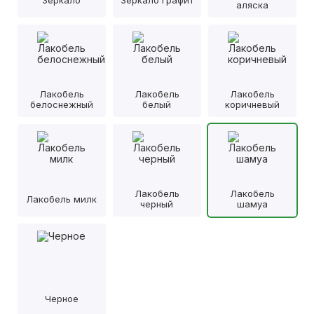
аляска
Лакобель
Лакобель
Лакобель
белоснежный
белый
коричневый
Лакобель
Лакобель
Лакобель милк
черный
шамуа
Черное