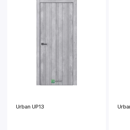
Urban UP13
Urba