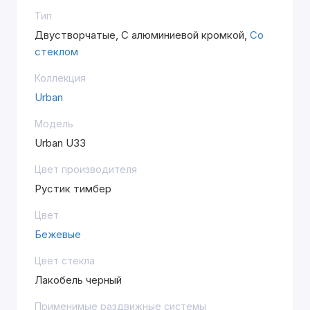
Тип
Двустворчатые, С алюминиевой кромкой,
Со
стеклом
Коллекция
Urban
Модель
Urban U33
Цвет производителя
Рустик тимбер
Цвет
Бежевые
Цвет стекла
Лакобель черный
Применимые раздвижные системы