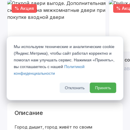
% Акция
% Акц
Мы используем технические и аналитические cookie
(Яндекс.Метрика), чтобы сайт работал корректно и
Открой двери выгоде. Дополнительная
Divilux 
помогал нам улучшать сервис. Нажимая «Принять»,
скидка 10% на межкомнатные двери при
вы соглашаетесь с нашей
Политикой
До 31 ав
покупке входной двери
конфиденциальности
До 31 августа 2026 г
Отклонить
Принять
Описание
Город дышит, город живёт по своим