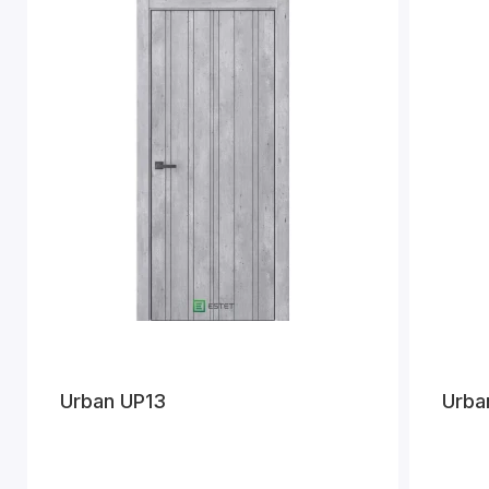
Urban UP13
Urba