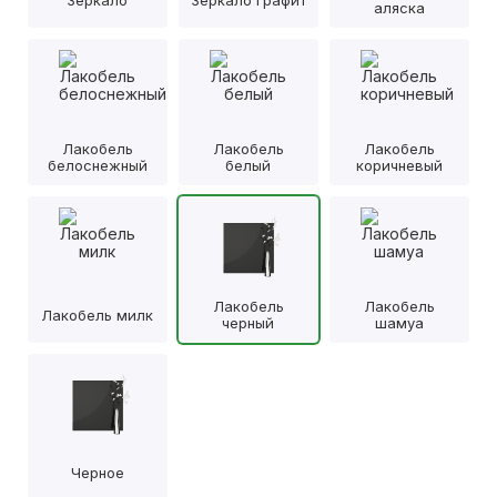
аляска
Лакобель
Лакобель
Лакобель
белоснежный
белый
коричневый
Лакобель
Лакобель
Лакобель милк
черный
шамуа
Черное