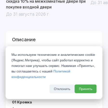
скидка 10% на межкомнатные двери при
До 31 ав
покупке входной двери
До 31 августа 2026 г
Описание
Город дышит, город живёт по своим
Мы используем технические и аналитические cookie
правилам... Представляем Вашему вниманию
(Яндекс.Метрика), чтобы сайт работал корректно и
коллекцию «URBAN», вобравшую в себя дух
помогал нам улучшать сервис. Нажимая «Принять»,
современного мегаполиса. Символы города в
вы соглашаетесь с нашей
Политикой
конфиденциальности
21 веке — алюминиевая кромка и блеск стекла
— стали фирменными элементами данной
Отклонить
Принять
коллекции.
01 Кромка