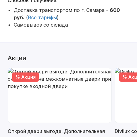
Способы получения:
Доставка транспортом по г. Самара -
600
руб.
(
Все тарифы
)
Самовывоз со склада
Акции
% Акция
% Акц
Открой двери выгоде. Дополнительная
Divilux 