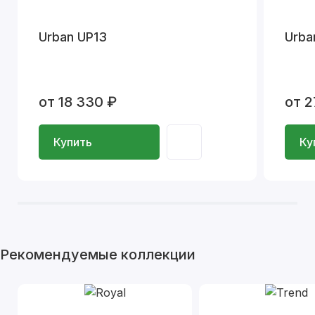
Urban UP13
Urba
от 18 330 ₽
от 2
Купить
Ку
Рекомендуемые коллекции