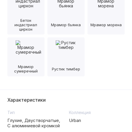
Бетон
индастриал
Мрамор бьянка
Мрамор морена
циркон
Мрамор
Рустик тимбер
сумеречный
Характеристики
Тип
Коллекция
Глухие, Двустворчатые,
Urban
С алюминиевой кромкой