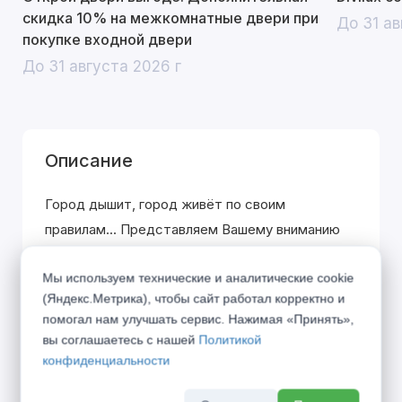
скидка 10% на межкомнатные двери при
До 31 ав
покупке входной двери
До 31 августа 2026 г
Описание
Город дышит, город живёт по своим
правилам... Представляем Вашему вниманию
коллекцию «URBAN», вобравшую в себя дух
Мы используем технические и аналитические cookie
современного мегаполиса. Символы города в
(Яндекс.Метрика), чтобы сайт работал корректно и
21 веке — алюминиевая кромка и блеск стекла
помогал нам улучшать сервис. Нажимая «Принять»,
— стали фирменными элементами данной
вы соглашаетесь с нашей
Политикой
коллекции.
конфиденциальности
01 Кромка