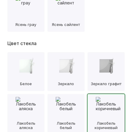
Ясень грау
Ясень сайлент
Цвет стекла
Белое
Зеркало
Зеркало графит
Лакобель
Лакобель
Лакобель
аляска
белый
коричневый