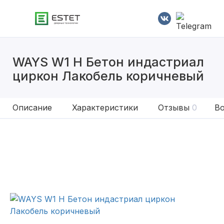
WAYS W1 H Бетон индастриал
циркон Лакобель коричневый
Описание
Характеристики
Отзывы
0
Во