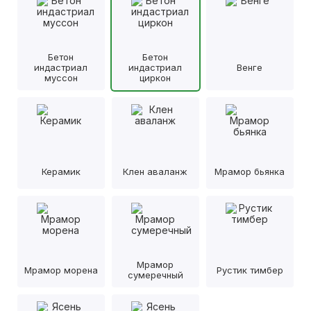
Бетон
Бетон
индастриал
индастриал
Венге
муссон
циркон
Керамик
Клен аваланж
Мрамор бьянка
Мрамор
Мрамор морена
Рустик тимбер
сумеречный