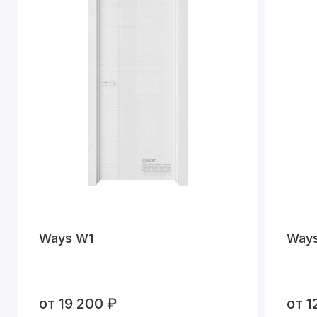
Ways W1
Way
от 19 200 ₽
от 1