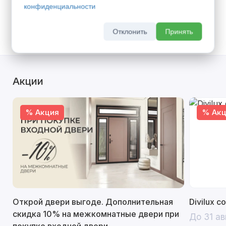
Доставка транспортом по г. Самара -
600
конфиденциальности
руб.
(
Все тарифы
)
Самовывоз со склада
Отклонить
Принять
Акции
% Акция
% Акц
Открой двери выгоде. Дополнительная
Divilux 
скидка 10% на межкомнатные двери при
До 31 ав