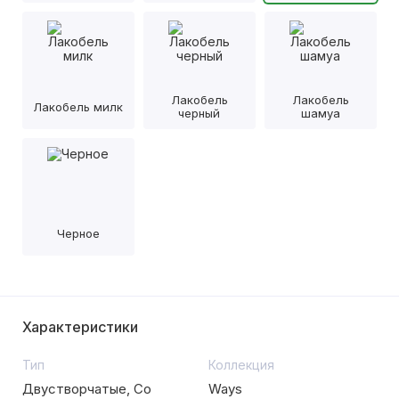
Лакобель
Лакобель
Лакобель милк
черный
шамуа
Черное
Характеристики
Тип
Коллекция
Двустворчатые, Со
Ways