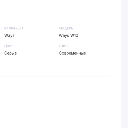
Коллекция
Модель
Ways
Ways W10
Цвет
Стиль
Серые
Современные