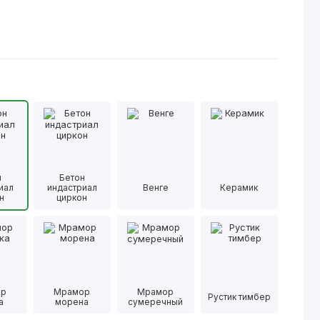
н
Бетон
иал
индастриал
Венге
Керамик
н
циркон
ор
Мрамор
Мрамор
Рустик тимбер
а
морена
сумеречный