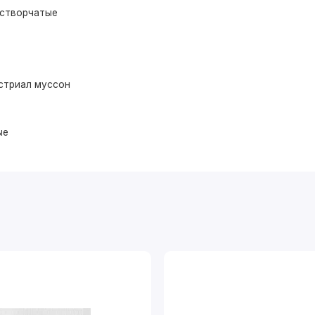
устворчатые
стриал муссон
ые