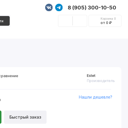
8 (905) 300-10-50
Корзина
0
ти
от 0 ₽
Стеновые панели
Фурнитура
Декор
Estet
сравнение
Производитель
Нашли дешевле?
₽
Быстрый заказ