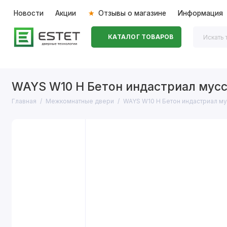
Новости
Акции
Отзывы о магазине
Информация
КАТАЛОГ ТОВАРОВ
Входные двери
Межкомнатные двери
Перегоро
WAYS W10 H Бетон индастриал мус
Главная
Межкомнатные двери
WAYS W10 H Бетон индастриал м