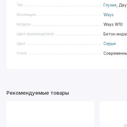
Тип
Глухие
, Дв
Коллекция
Ways
Модель
Ways W10
Цвет производителя
Бетон инда
Цвет
Серые
Стиль
Современн
Рекомендуемые товары