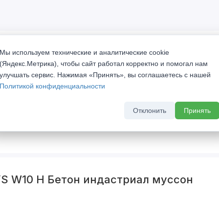
Мы используем технические и аналитические cookie
(Яндекс.Метрика), чтобы сайт работал корректно и помогал нам
улучшать сервис. Нажимая «Принять», вы соглашаетесь с нашей
ривык сам выбирать себе судьбу, а не ждать её. «WAYS»
Политикой конфиденциальности
моделей данной коллекции подчеркивают траекторию
о пути. Пусть двери «WAYS» вдохновляют Вас на
Отклонить
Принять
S W10 H Бетон индастриал муссон