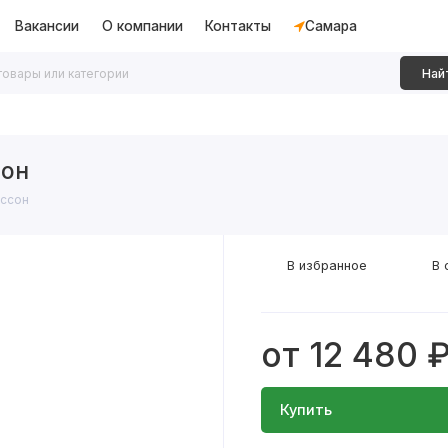
Вакансии
О компании
Контакты
Самара
Най
дки
Алюминиевые перегородки
Декоративные рейки
сон
уссон
В избранное
В 
от 12 480 
Купить