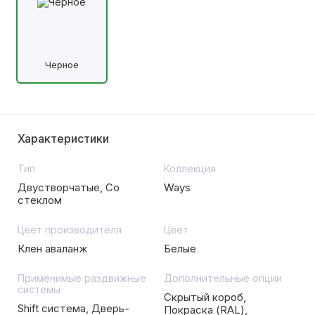
Черное
Характеристики
Тип
Коллекция
Двустворчатые, Со
Ways
стеклом
Цвет производителя
Цвет
Клен аваланж
Белые
Применимые раздвижные
Дополнительные опции
системы
Скрытый короб,
Shift система, Дверь-
Покраска (RAL),