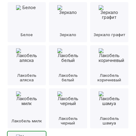
Белое
Зеркало
Зеркало графит
Лакобель
Лакобель
Лакобель
аляска
белый
коричневый
Лакобель
Лакобель
Лакобель милк
черный
шамуа