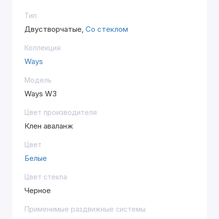
Тип
Двустворчатые,
Со стеклом
Коллекция
Ways
Модель
Ways W3
Цвет производителя
Клен аваланж
Цвет
Белые
Цвет стекла
Черное
Применимые раздвижные системы