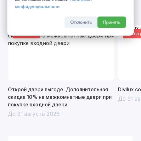
конфиденциальности
Акции
Отклонить
Принять
% Акция
% Акц
Открой двери выгоде. Дополнительная
Divilux 
скидка 10% на межкомнатные двери при
До 31 ав
покупке входной двери
До 31 августа 2026 г