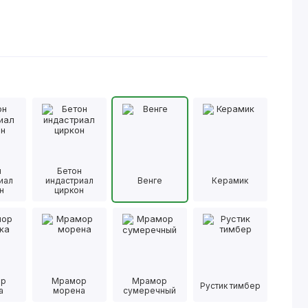
н
Бетон
иал
индастриал
Венге
Керамик
н
циркон
ор
Мрамор
Мрамор
Рустик тимбер
а
морена
сумеречный