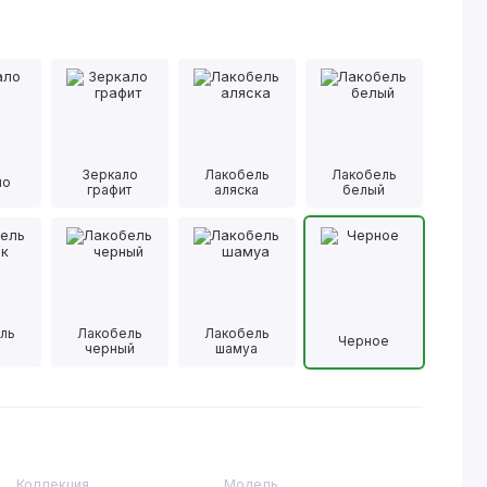
Зеркало
Лакобель
Лакобель
ло
графит
аляска
белый
ль
Лакобель
Лакобель
Черное
черный
шамуа
Коллекция
Модель