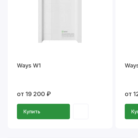
Ways W1
Way
от 19 200 ₽
от 1
Купить
Ку