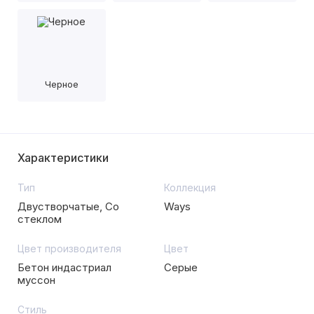
Черное
Характеристики
Тип
Коллекция
Двустворчатые, Со
Ways
стеклом
Цвет производителя
Цвет
Бетон индастриал
Серые
муссон
Стиль