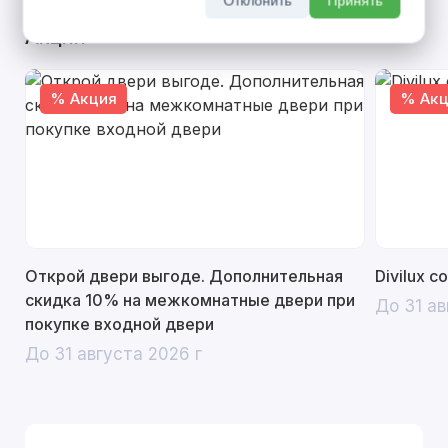
Отклонить
Принять
Акции
% Акция
% Акц
Открой двери выгоде. Дополнительная
Divilux 
скидка 10% на межкомнатные двери при
До 31 ав
покупке входной двери
До 31 августа 2026 г