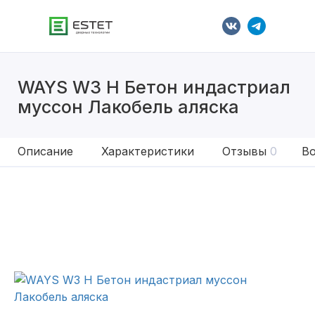
WAYS W3 H Бетон индастриал
муссон Лакобель аляска
Описание
Характеристики
Отзывы
0
Во