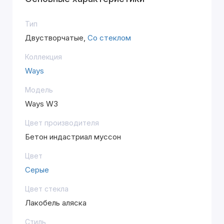
Тип
Двустворчатые,
Со стеклом
Коллекция
Ways
Модель
Ways W3
Цвет производителя
Бетон индастриал муссон
Цвет
Серые
Цвет стекла
Лакобель аляска
Стиль