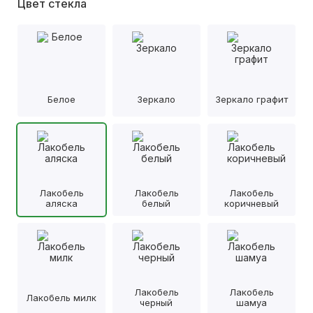
Цвет стекла
Белое
Зеркало
Зеркало графит
Лакобель
Лакобель
Лакобель
аляска
белый
коричневый
Лакобель
Лакобель
Лакобель милк
черный
шамуа