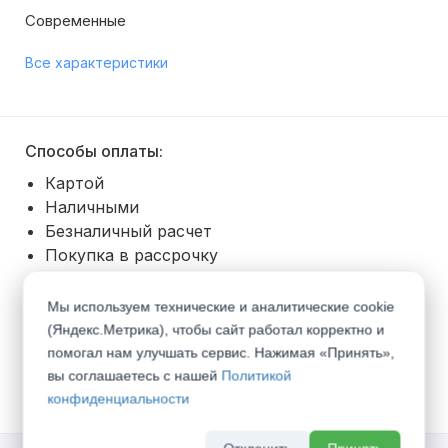
Современные
Все характеристики
Способы оплаты:
Картой
Наличными
Безналичный расчет
Покупка в рассрочку
Способы получения:
Мы используем технические и аналитические cookie
Доставка транспортом по г. Самара -
600
(Яндекс.Метрика), чтобы сайт работал корректно и
руб.
(
Все тарифы
)
помогал нам улучшать сервис. Нажимая «Принять»,
Самовывоз со склада
вы соглашаетесь с нашей
Политикой
конфиденциальности