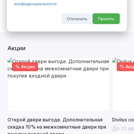
Доставка транспортом по г. Самара -
600
конфиденциальности
руб.
(
Все тарифы
)
Самовывоз со склада
Отклонить
Принять
Акции
% Акция
% Акц
Открой двери выгоде. Дополнительная
Divilux 
скидка 10% на межкомнатные двери при
До 31 ав