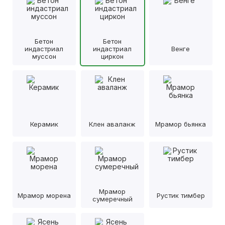
Бетон
Бетон
индастриал
индастриал
Венге
муссон
циркон
Керамик
Клен аваланж
Мрамор бьянка
Мрамор
Мрамор морена
Рустик тимбер
сумеречный