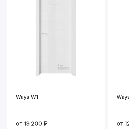
Ways W1
Way
от 19 200 ₽
от 1