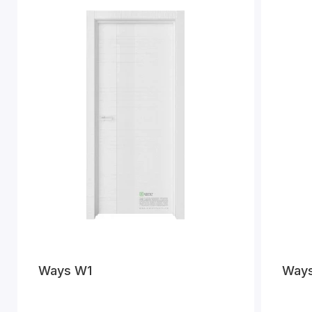
Ways W1
Way