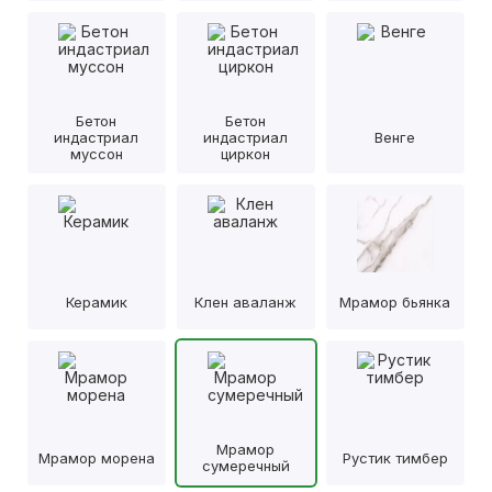
Бетон
Бетон
индастриал
индастриал
Венге
муссон
циркон
Керамик
Клен аваланж
Мрамор бьянка
Мрамор
Мрамор морена
Рустик тимбер
сумеречный