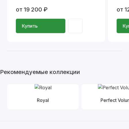
от 19 200 ₽
от 1
Купить
Ку
Рекомендуемые коллекции
Royal
Perfect Vol