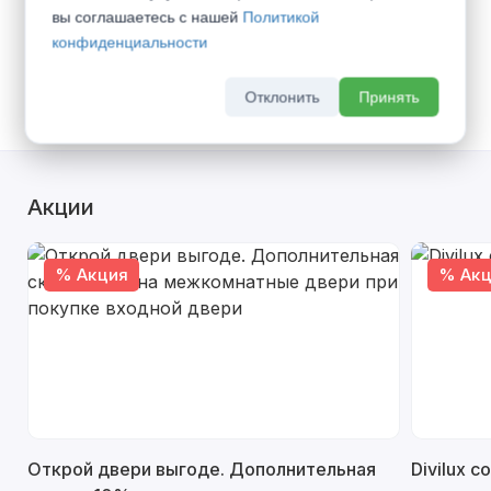
Способы получения:
вы соглашаетесь с нашей
Политикой
Доставка транспортом по г. Самара -
600
конфиденциальности
руб.
(
Все тарифы
)
Самовывоз со склада
Отклонить
Принять
Акции
% Акция
% Акц
Открой двери выгоде. Дополнительная
Divilux 