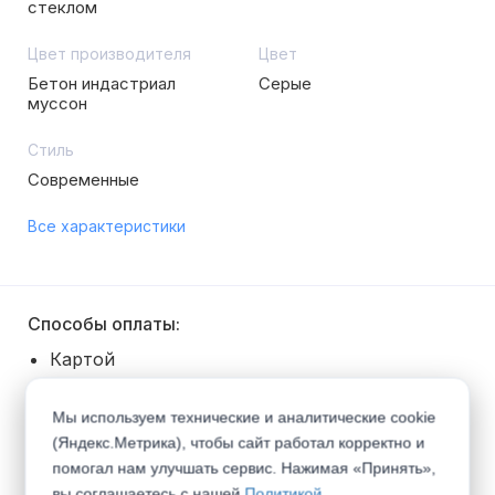
стеклом
Цвет производителя
Цвет
Бетон индастриал
Серые
муссон
Стиль
Современные
Все характеристики
Способы оплаты:
Картой
Наличными
Безналичный расчет
Мы используем технические и аналитические cookie
Покупка в рассрочку
(Яндекс.Метрика), чтобы сайт работал корректно и
помогал нам улучшать сервис. Нажимая «Принять»,
Способы получения:
вы соглашаетесь с нашей
Политикой