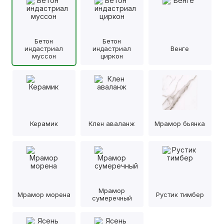
Бетон
Бетон
индастриал
индастриал
Венге
муссон
циркон
Керамик
Клен аваланж
Мрамор бьянка
Мрамор
Мрамор морена
Рустик тимбер
сумеречный