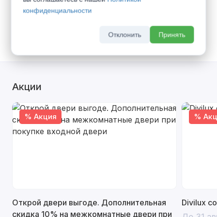
Доставка транспортом по г. Самара -
600
конфиденциальности
руб.
(
Все тарифы
)
Самовывоз со склада
Отклонить
Принять
Акции
% Акция
% Акц
Открой двери выгоде. Дополнительная
Divilux 
скидка 10% на межкомнатные двери при