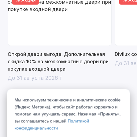
Открой двери выгоде. Дополнительная
Divilux 
скидка 10% на межкомнатные двери при
До 31 ав
покупке входной двери
До 31 августа 2026 г
Мы используем технические и аналитические cookie
(Яндекс.Метрика), чтобы сайт работал корректно и
Описание
помогал нам улучшать сервис. Нажимая «Принять»,
вы соглашаетесь с нашей
Политикой
Надежные двери коллекции Бизнес подарят
конфиденциальности
Вам тепло и спокойствие. Система