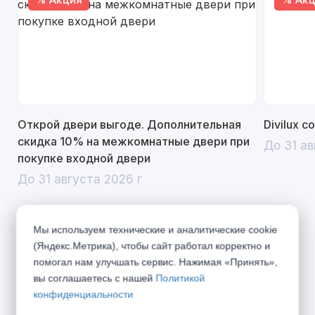
Открой двери выгоде. Дополнительная
Divilux 
скидка 10% на межкомнатные двери при
До 31 ав
покупке входной двери
До 31 августа 2026 г
Мы используем технические и аналитические cookie
(Яндекс.Метрика), чтобы сайт работал корректно и
Описание
помогал нам улучшать сервис. Нажимая «Принять»,
вы соглашаетесь с нашей
Политикой
Надежные двери коллекции Бизнес подарят
конфиденциальности
Вам тепло и спокойствие. Система