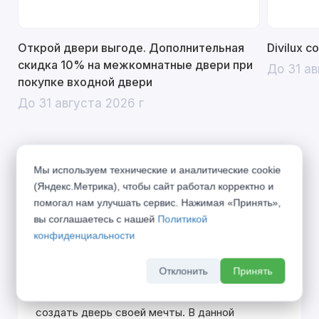
Открой двери выгоде. Дополнительная
Divilux 
скидка 10% на межкомнатные двери при
До 31 ав
покупке входной двери
До 31 августа 2026 г
Мы используем технические и аналитические cookie
Описание
(Яндекс.Метрика), чтобы сайт работал корректно и
помогал нам улучшать сервис. Нажимая «Принять»,
Надежные двери коллекции Бизнес подарят
вы соглашаетесь с нашей
Политикой
Вам тепло и спокойствие. Система
конфиденциальности
уплотнителей "HERMETIC" защитит Вас от
Отклонить
Принять
постороннего шума и запаха. Многообразие
предложенных панелей и покрытий позволит
создать дверь своей мечты. В данной