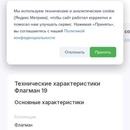
Мы используем технические и аналитические cookie
(Яндекс.Метрика), чтобы сайт работал корректно и
помогал нам улучшать сервис. Нажимая «Принять»,
Открой двери выгоде. Дополнительная
Divilux 
вы соглашаетесь с нашей
Политикой
конфиденциальности
скидка 10% на межкомнатные двери при
До 31 ав
покупке входной двери
Отклонить
Принять
До 31 августа 2026 г
Технические характеристики
Флагман 19
Основные характеристики
Коллекция
Флагман