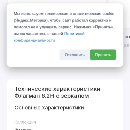
Мы используем технические и аналитические cookie
(Яндекс.Метрика), чтобы сайт работал корректно и
помогал нам улучшать сервис. Нажимая «Принять»,
вы соглашаетесь с нашей
Политикой
Открой двери выгоде. Дополнительная
Divilux 
конфиденциальности
скидка 10% на межкомнатные двери при
До 31 ав
покупке входной двери
Отклонить
Принять
До 31 августа 2026 г
Технические характеристики
Флагман 6.2Н с зеркалом
Основные характеристики
Коллекция