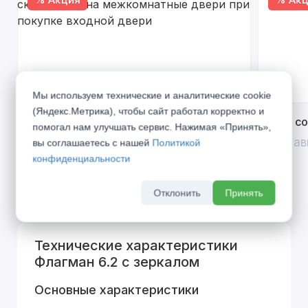
Мы используем технические и аналитические cookie
(Яндекс.Метрика), чтобы сайт работал корректно и
Открой двери выгоде. Дополнительная
Divilux 
помогал нам улучшать сервис. Нажимая «Принять»,
скидка 10% на межкомнатные двери при
До 31 ав
вы соглашаетесь с нашей
Политикой
покупке входной двери
конфиденциальности
До 31 августа 2026 г
Отклонить
Принять
Технические характеристики
Флагман 6.2 с зеркалом
Основные характеристики