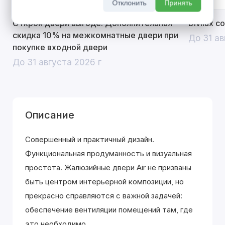
Отклонить
Принять
Открой двери выгоде. Дополнительная
Divilux 
скидка 10% на межкомнатные двери при
До 31 ав
покупке входной двери
До 31 августа 2026 г
Описание
Совершенный и практичный дизайн.
Функциональная продуманность и визуальная
простота. Жалюзийные двери Air не призваны
быть центром интерьерной композиции, но
прекрасно справляются с важной задачей:
обеспечение вентиляции помещений там, где
это необходимо.