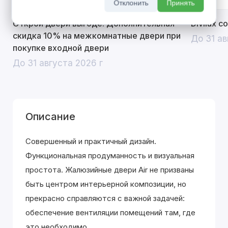
Отклонить
Принять
Открой двери выгоде. Дополнительная
Divilux 
скидка 10% на межкомнатные двери при
До 31 ав
покупке входной двери
До 31 августа 2026 г
Описание
Совершенный и практичный дизайн.
Функциональная продуманность и визуальная
простота. Жалюзийные двери Air не призваны
быть центром интерьерной композиции, но
прекрасно справляются с важной задачей:
обеспечение вентиляции помещений там, где
это необходимо.