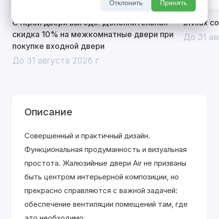
Отклонить
Принять
Открой двери выгоде. Дополнительная
Divilux 
скидка 10% на межкомнатные двери при
До 31 ав
покупке входной двери
До 31 августа 2026 г
Описание
Совершенный и практичный дизайн.
Функциональная продуманность и визуальная
простота. Жалюзийные двери Air не призваны
быть центром интерьерной композиции, но
прекрасно справляются с важной задачей:
обеспечение вентиляции помещений там, где
это необходимо.