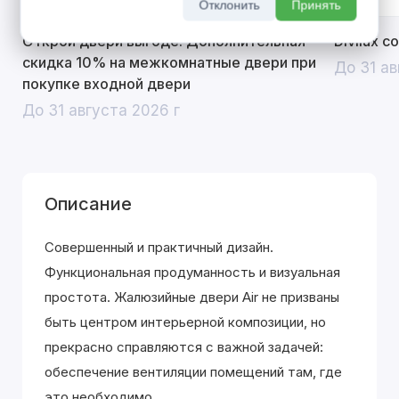
Отклонить
Принять
Открой двери выгоде. Дополнительная
Divilux 
скидка 10% на межкомнатные двери при
До 31 ав
покупке входной двери
До 31 августа 2026 г
Описание
Совершенный и практичный дизайн.
Функциональная продуманность и визуальная
простота. Жалюзийные двери Air не призваны
быть центром интерьерной композиции, но
прекрасно справляются с важной задачей:
обеспечение вентиляции помещений там, где
это необходимо.