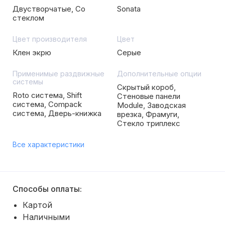
Двустворчатые, Со
Sonata
стеклом
Цвет производителя
Цвет
Клен экрю
Серые
Применимые раздвижные
Дополнительные опции
системы
Скрытый короб,
Roto система, Shift
Стеновые панели
система, Compack
Module, Заводская
система, Дверь-книжка
врезка, Фрамуги,
Стекло триплекс
Все характеристики
Способы оплаты:
Картой
Наличными