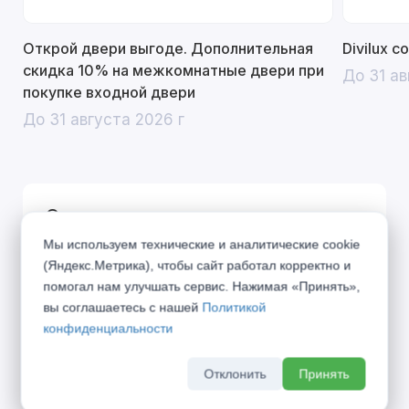
Открой двери выгоде. Дополнительная
Divilux 
скидка 10% на межкомнатные двери при
До 31 ав
покупке входной двери
До 31 августа 2026 г
Описание
Мы используем технические и аналитические cookie
SONATA – классический дизайн, навеянный
(Яндекс.Метрика), чтобы сайт работал корректно и
великими музыкальными произведениями
помогал нам улучшать сервис. Нажимая «Принять»,
вы соглашаетесь с нашей
Политикой
одноименного жанра. Вклад каждой детали
конфиденциальности
похож на распределение партий в оркестре,
где только гармоничное звучание всех
Отклонить
Принять
участников создаёт единую законченную