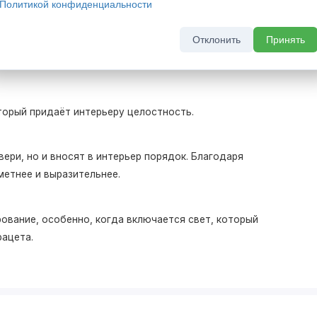
Политикой конфиденциальности
музыкальными произведениями одноименного жанра. Вклад
Отклонить
Принять
тре, где только гармоничное звучание всех участников
торый придаёт интерьеру целостность.
ери, но и вносят в интерьер порядок. Благодаря
етнее и выразительнее.
ование, особенно, когда включается свет, который
фацета.