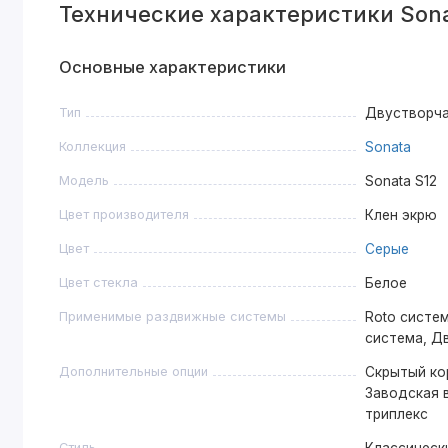
Технические характеристики Sona
Основные характеристики
Тип
Двустворч
Коллекция
Sonata
Модель
Sonata S12
Цвет производителя
Клен экрю
Цвет
Серые
Цвет стекла
Белое
Применимые раздвижные системы
Roto систем
система, Д
Дополнительные опции
Скрытый ко
Заводская в
триплекс
Стиль
Классическ