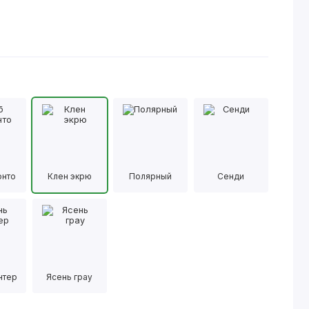
онто
Клен экрю
Полярный
Сенди
нтер
Ясень грау