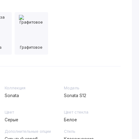
а
Графитовое
Коллекция
Модель
Sonata
Sonata S12
Цвет
Цвет стекла
Серые
Белое
Дополнительные опции
Стиль