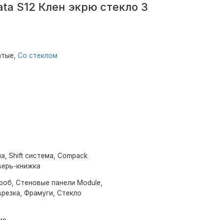
ta S12 Клен экрю стекло 3
атые,
Со стеклом
а, Shift система, Compack
верь-книжка
роб, Стеновые панели Module,
резка, Фрамуги, Стекло
ие