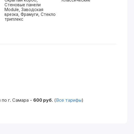
Скрытый короб,
Классические
Стеновые панели
Module, Заводская
врезка, Фрамуги, Стекло
триплекс
по г. Самара -
600 руб.
(
Все тарифы
)