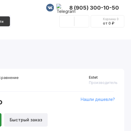
8 (905) 300-10-50
Корзина
0
ти
от 0 ₽
Стеновые панели
Фурнитура
Декор
Estet
сравнение
Производитель
Нашли дешевле?
₽
Быстрый заказ