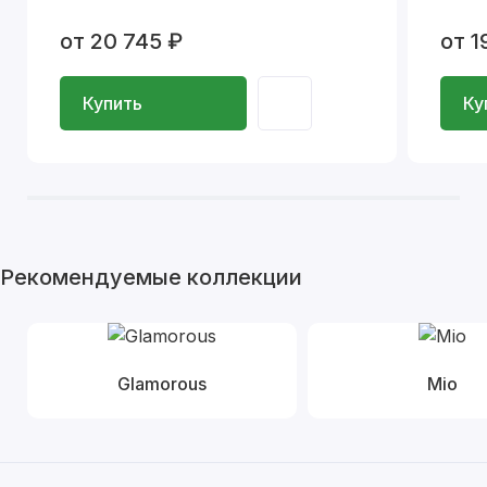
от 20 745 ₽
от 1
Купить
Ку
Рекомендуемые коллекции
Glamorous
Mio