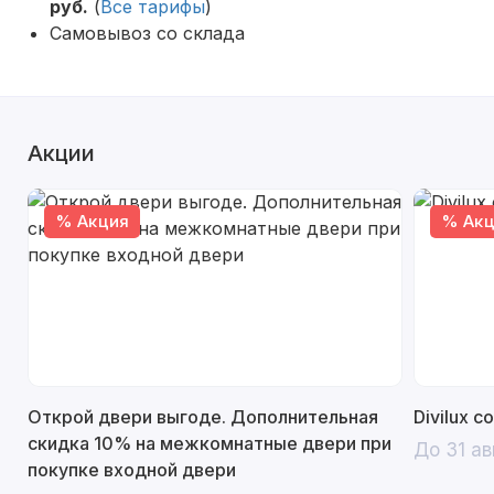
руб.
(
Все тарифы
)
Самовывоз со склада
Акции
% Акция
% Акц
Открой двери выгоде. Дополнительная
Divilux 
скидка 10% на межкомнатные двери при
До 31 ав
покупке входной двери