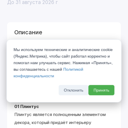
До 31 августа 2026 г
Описание
SONATA – классический дизайн, навеянный
Мы используем технические и аналитические cookie
великими музыкальными произведениями
(Яндекс.Метрика), чтобы сайт работал корректно и
одноименного жанра. Вклад каждой детали
помогал нам улучшать сервис. Нажимая «Принять»,
вы соглашаетесь с нашей
Политикой
похож на распределение партий в оркестре,
конфиденциальности
где только гармоничное звучание всех
участников создаёт единую законченную
Отклонить
Принять
эстетику.
01 Плинтус
Плинтус является полноценным элементом
декора, который придаёт интерьеру