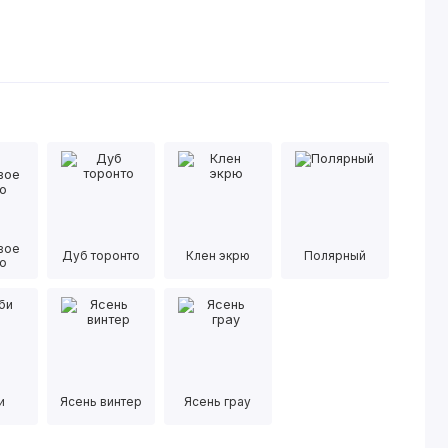
вое
Дуб торонто
Клен экрю
Полярный
о
и
Ясень винтер
Ясень грау