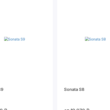
S9
Sonata S8