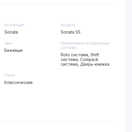
Коллекция
Модель
Sonata
Sonata S5
Цвет
Применимые раздвижные
системы
Бежевые
Roto система, Shift
система, Compack
система, Дверь-книжка
Стиль
Классические