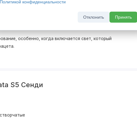
Политикой конфиденциальности
ери, но и вносят в интерьер порядок. Благодаря
Отклонить
Принять
етнее и выразительнее.
ование, особенно, когда включается свет, который
фацета.
ata S5 Сенди
устворчатые