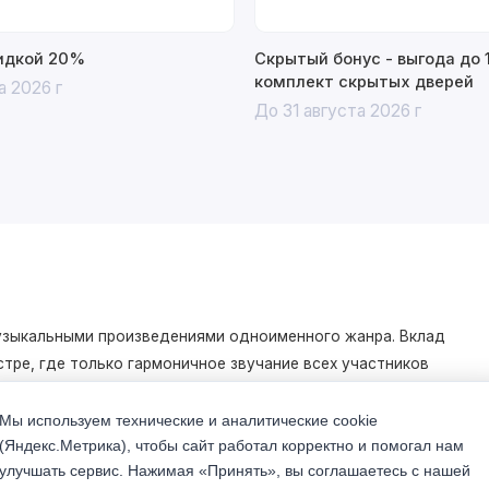
кидкой 20%
Скрытый бонус - выгода до 
комплект скрытых дверей
а 2026 г
До 31 августа 2026 г
музыкальными произведениями одноименного жанра. Вклад
тре, где только гармоничное звучание всех участников
Мы используем технические и аналитические cookie
(Яндекс.Метрика), чтобы сайт работал корректно и помогал нам
торый придаёт интерьеру целостность.
улучшать сервис. Нажимая «Принять», вы соглашаетесь с нашей