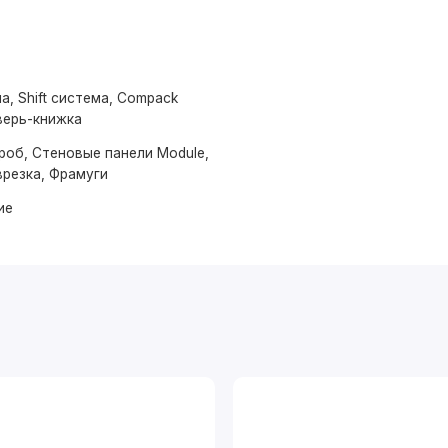
а, Shift система, Compack
верь-книжка
роб, Стеновые панели Module,
врезка, Фрамуги
ие