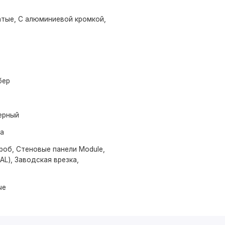
тые, С алюминиевой кромкой,
бер
ерный
ма
роб, Стеновые панели Module,
AL), Заводская врезка,
ые