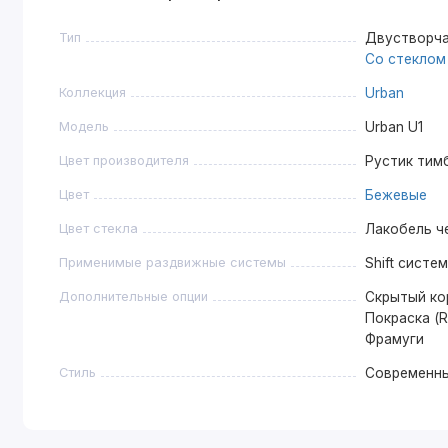
Тип
Двустворча
Со стеклом
Коллекция
Urban
Модель
Urban U1
Цвет производителя
Рустик тим
Цвет
Бежевые
Цвет стекла
Лакобель ч
Применимые раздвижные системы
Shift систе
Дополнительные опции
Скрытый ко
Покраска (R
Фрамуги
Стиль
Современн