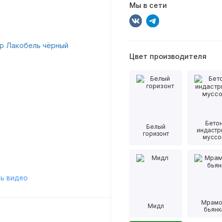
Мы в сети
Цвет производителя
Бето
Белый
индастр
горизонт
муссо
ь видео
Мрам
Мидл
бьянк