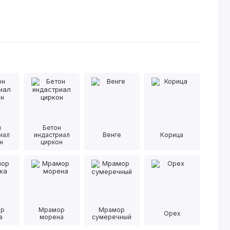
н
Бетон
иал
индастриал
Венге
Корица
н
циркон
ор
Мрамор
Мрамор
Орех
а
морена
сумеречный