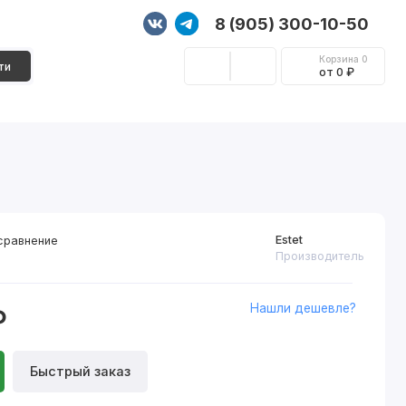
8 (905) 300-10-50
Корзина
0
ти
от 0 ₽
Стеновые панели
Фурнитура
Декор
Estet
сравнение
Производитель
Нашли дешевле?
₽
Быстрый заказ