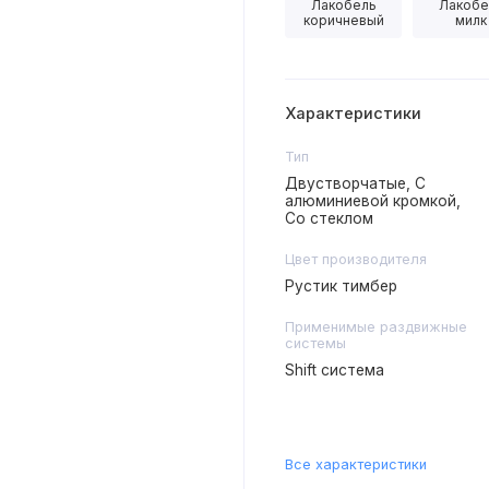
Лакобель
Лакобе
коричневый
милк
Характеристики
Тип
Двустворчатые, С
алюминиевой кромкой,
Со стеклом
Цвет производителя
Рустик тимбер
Применимые раздвижные
системы
Shift система
Все характеристики