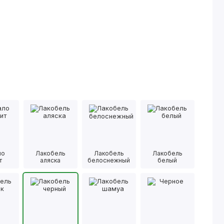
ло
Лакобель
Лакобель
Лакобель
т
аляска
белоснежный
белый