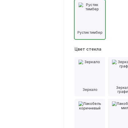
Рустик тимбер
Цвет стекла
Зерка
Зеркало
графи