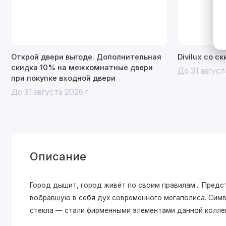
Открой двери выгоде. Дополнительная
Divilux со с
скидка 10% на межкомнатные двери
До 31 август
при покупке входной двери
До 31 августа 2026 г
Описание
Город дышит, город живёт по своим правилам... Пре
вобравшую в себя дух современного мегаполиса. Симв
стекла — стали фирменными элементами данной колле