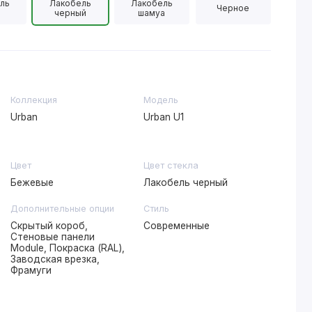
ль
Лакобель
Лакобель
Черное
черный
шамуа
Коллекция
Модель
Urban
Urban U1
Цвет
Цвет стекла
Бежевые
Лакобель черный
Дополнительные опции
Стиль
Скрытый короб,
Современные
Стеновые панели
Module, Покраска (RAL),
Заводская врезка,
Фрамуги