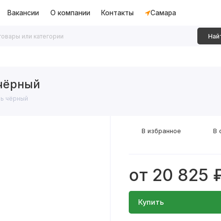
Вакансии
О компании
Контакты
Самара
Най
дки
Алюминиевые перегородки
Декоративные рейки
 чёрный
ль чёрный
В избранное
В 
от 20 825 
Купить