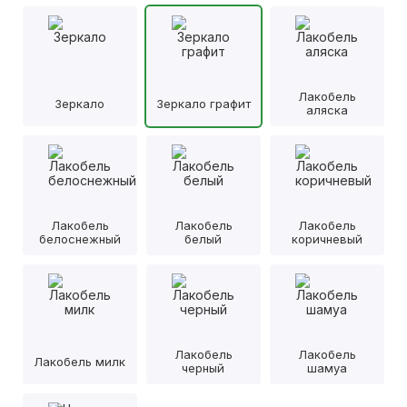
Лакобель
Зеркало
Зеркало графит
аляска
Лакобель
Лакобель
Лакобель
белоснежный
белый
коричневый
Лакобель
Лакобель
Лакобель милк
черный
шамуа