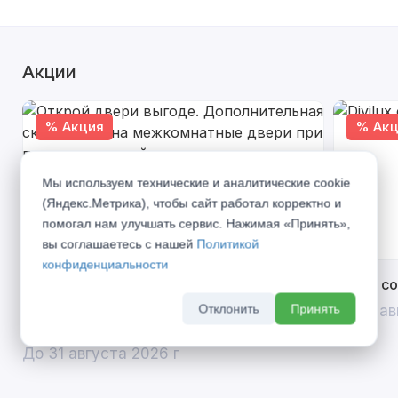
Акции
% Акция
% Акц
Мы используем технические и аналитические cookie
(Яндекс.Метрика), чтобы сайт работал корректно и
помогал нам улучшать сервис. Нажимая «Принять»,
вы соглашаетесь с нашей
Политикой
конфиденциальности
Открой двери выгоде. Дополнительная
Divilux 
скидка 10% на межкомнатные двери при
Отклонить
Принять
До 31 ав
покупке входной двери
До 31 августа 2026 г