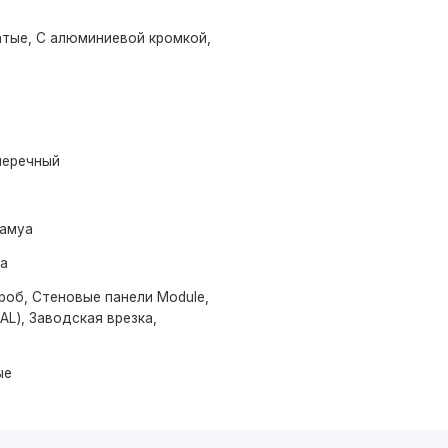
тые, С алюминиевой кромкой,
меречный
амуа
ма
роб, Стеновые панели Module,
AL), Заводская врезка,
ые