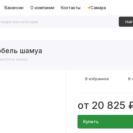
Вакансии
О компании
Контакты
Самара
Най
дки
Алюминиевые перегородки
Декоративные рейки
обель шамуа
акобель шамуа
В избранное
В 
от 20 825 
Купить