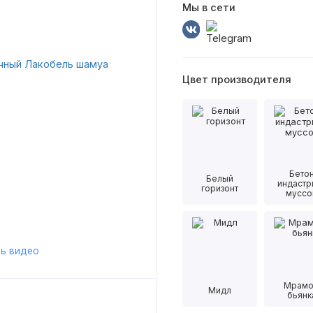
Мы в сети
Цвет производителя
Бето
Белый
индастр
горизонт
муссо
ь видео
Мрам
Мидл
бьянк