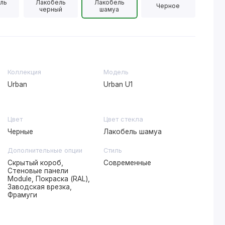
ль
Лакобель
Лакобель
Черное
черный
шамуа
Коллекция
Модель
Urban
Urban U1
Цвет
Цвет стекла
Черные
Лакобель шамуа
Дополнительные опции
Стиль
Скрытый короб,
Современные
Стеновые панели
Module, Покраска (RAL),
Заводская врезка,
Фрамуги