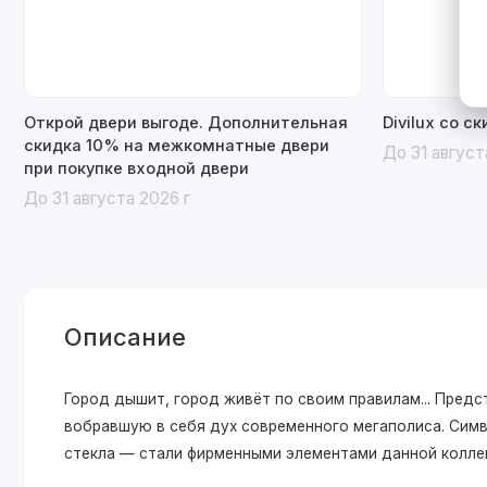
Открой двери выгоде. Дополнительная
Divilux со с
скидка 10% на межкомнатные двери
До 31 август
при покупке входной двери
До 31 августа 2026 г
Описание
Город дышит, город живёт по своим правилам... Пре
вобравшую в себя дух современного мегаполиса. Симв
стекла — стали фирменными элементами данной колле