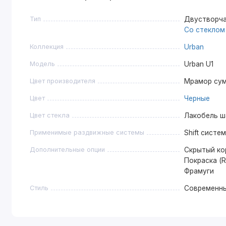
Тип
Двустворча
Со стеклом
Коллекция
Urban
Модель
Urban U1
Цвет производителя
Мрамор су
Цвет
Черные
Цвет стекла
Лакобель ш
Применимые раздвижные системы
Shift систе
Дополнительные опции
Скрытый ко
Покраска (R
Фрамуги
Стиль
Современн