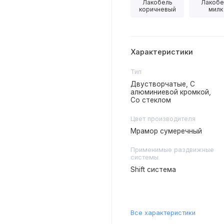
Лакобель
Лакобе
коричневый
милк
Характеристики
Тип
Двустворчатые, С
алюминиевой кромкой,
Со стеклом
Цвет производителя
Мрамор сумеречный
Применимые раздвижные
системы
Shift система
Все характеристики