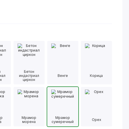
н
Бетон
иал
индастриал
Венге
Корица
н
циркон
ор
Мрамор
Мрамор
Орех
а
морена
сумеречный