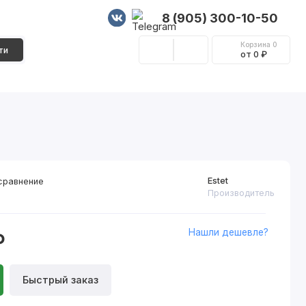
8 (905) 300-10-50
Корзина
0
ти
от 0 ₽
Стеновые панели
Фурнитура
Декор
Estet
сравнение
Производитель
Нашли дешевле?
₽
Быстрый заказ