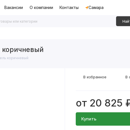
Вакансии
О компании
Контакты
Самара
Най
дки
Алюминиевые перегородки
Декоративные рейки
 коричневый
ель коричневый
В избранное
В 
от 20 825 
Купить