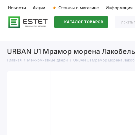
Новости
Акции
Отзывы о магазине
Информация
КАТАЛОГ ТОВАРОВ
Входные двери
Межкомнатные двери
Перегоро
URBAN U1 Мрамор морена Лакобель
Главная
Межкомнатные двери
URBAN U1 Мрамор морена Лакоб