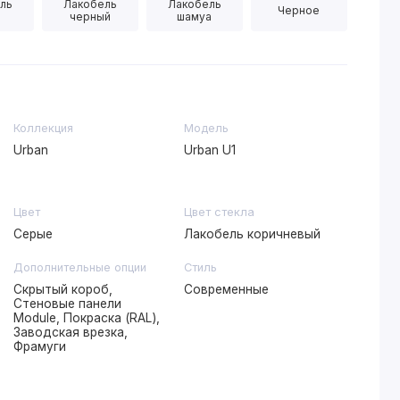
ль
Лакобель
Лакобель
Черное
черный
шамуа
Коллекция
Модель
Urban
Urban U1
Цвет
Цвет стекла
Серые
Лакобель коричневый
Дополнительные опции
Стиль
Скрытый короб,
Современные
Стеновые панели
Module, Покраска (RAL),
Заводская врезка,
Фрамуги