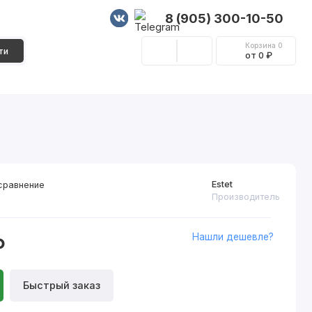
8 (905) 300-10-50
Корзина
0
ти
от 0 ₽
Стеновые панели
Фурнитура
Декор
Estet
сравнение
Производитель
Нашли дешевле?
₽
Быстрый заказ