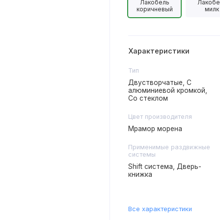
Лакобель
Лакобе
коричневый
милк
Характеристики
Тип
Двустворчатые, С
алюминиевой кромкой,
Со стеклом
Цвет производителя
Мрамор морена
Применимые раздвижные
системы
Shift система, Дверь-
книжка
Все характеристики