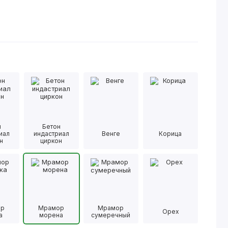
н
Бетон
иал
индастриал
Венге
Корица
н
циркон
ор
Мрамор
Мрамор
Орех
а
морена
сумеречный