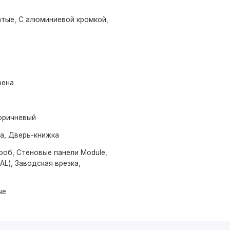
тые, С алюминиевой кромкой,
рена
оричневый
ма, Дверь-книжка
роб, Стеновые панели Module,
AL), Заводская врезка,
ые