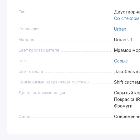
Тип
Двустворча
Со стеклом
Коллекция
Urban
Модель
Urban U1
Цвет производителя
Мрамор мо
Цвет
Серые
Цвет стекла
Лакобель к
Применимые раздвижные системы
Shift систе
Дополнительные опции
Скрытый ко
Покраска (R
Фрамуги
Стиль
Современн