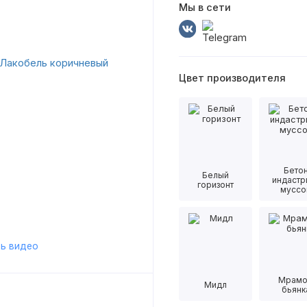
Мы в сети
Цвет производителя
Бето
Белый
индастр
горизонт
муссо
ь видео
Мрам
Мидл
бьянк