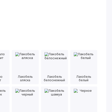
ло
Лакобель
Лакобель
Лакобель
т
аляска
белоснежный
белый