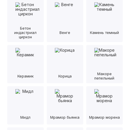
Бетон
индастриал
Венге
Камень темный
циркон
Макоре
Керамик
Корица
пепельный
Мидл
Мрамор бьянка
Мрамор морена