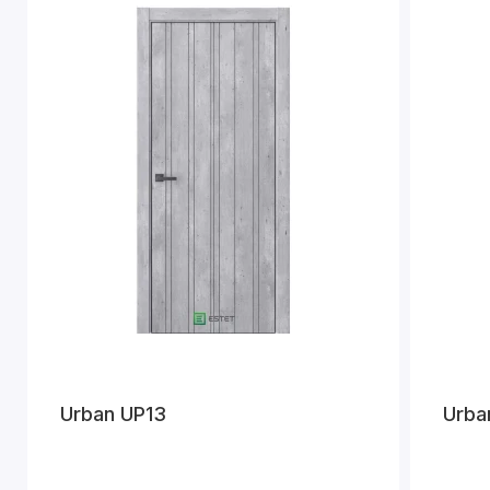
Urban UP13
Urba