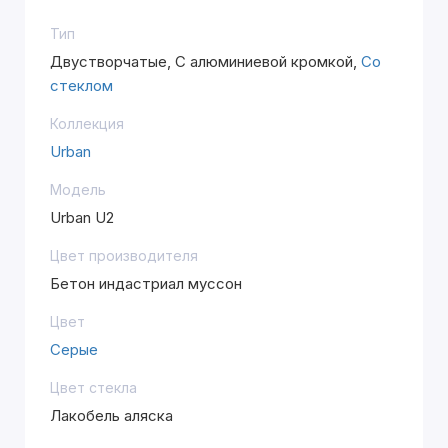
Тип
Двустворчатые, С алюминиевой кромкой,
Со
стеклом
Коллекция
Urban
Модель
Urban U2
Цвет производителя
Бетон индастриал муссон
Цвет
Серые
Цвет стекла
Лакобель аляска