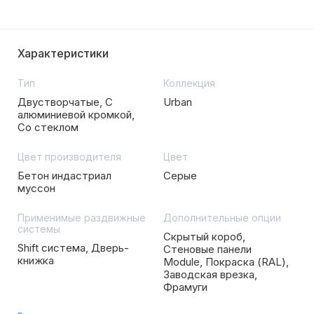
Характеристики
Тип
Коллекция
Двустворчатые, С
Urban
алюминиевой кромкой,
Со стеклом
Цвет производителя
Цвет
Бетон индастриал
Серые
муссон
Применимые раздвижные
Дополнительные опции
системы
Скрытый короб,
Shift система, Дверь-
Стеновые панели
книжка
Module, Покраска (RAL),
Заводская врезка,
Фрамуги