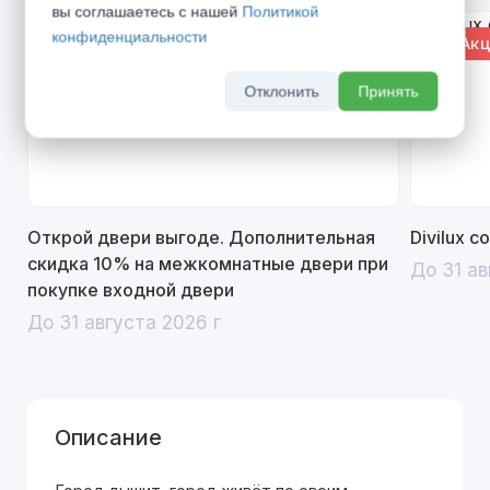
вы соглашаетесь с нашей
Политикой
конфиденциальности
% Акция
% Акц
Отклонить
Принять
Открой двери выгоде. Дополнительная
Divilux 
скидка 10% на межкомнатные двери при
До 31 ав
покупке входной двери
До 31 августа 2026 г
Описание