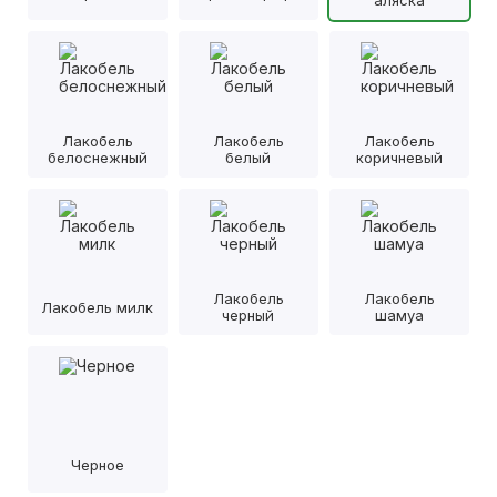
аляска
Лакобель
Лакобель
Лакобель
белоснежный
белый
коричневый
Лакобель
Лакобель
Лакобель милк
черный
шамуа
Черное