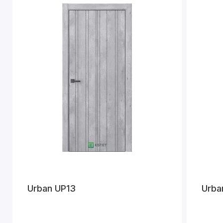
Urban UP13
Urba