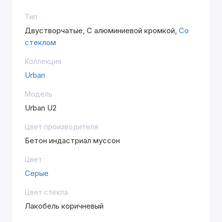
Тип
Двустворчатые, С алюминиевой кромкой,
Со
стеклом
Коллекция
Urban
Модель
Urban U2
Цвет производителя
Бетон индастриал муссон
Цвет
Серые
Цвет стекла
Лакобель коричневый