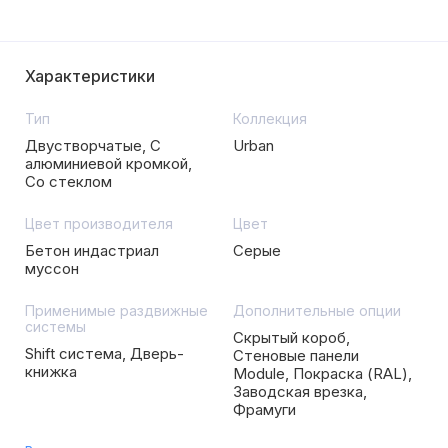
Характеристики
Тип
Коллекция
Двустворчатые, С
Urban
алюминиевой кромкой,
Со стеклом
Цвет производителя
Цвет
Бетон индастриал
Серые
муссон
Применимые раздвижные
Дополнительные опции
системы
Скрытый короб,
Shift система, Дверь-
Стеновые панели
книжка
Module, Покраска (RAL),
Заводская врезка,
Фрамуги