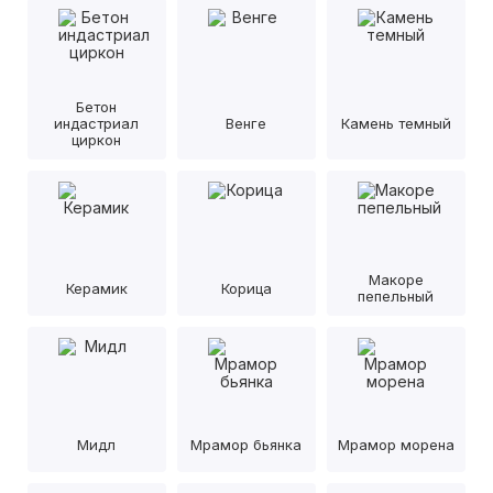
Бетон
индастриал
Венге
Камень темный
циркон
Макоре
Керамик
Корица
пепельный
Мидл
Мрамор бьянка
Мрамор морена