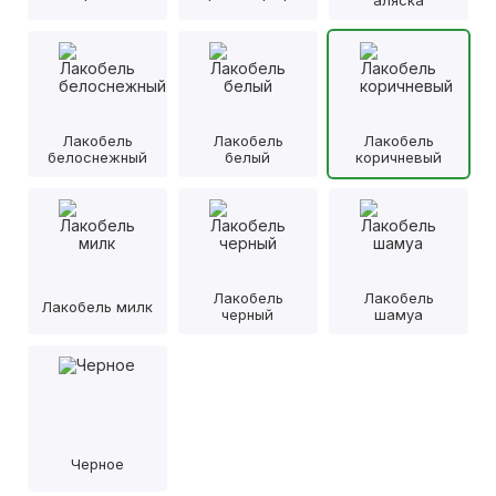
аляска
Лакобель
Лакобель
Лакобель
белоснежный
белый
коричневый
Лакобель
Лакобель
Лакобель милк
черный
шамуа
Черное