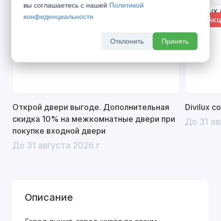
вы соглашаетесь с нашей
Политикой
конфиденциальности
% Акция
% Акц
Отклонить
Принять
Открой двери выгоде. Дополнительная
Divilux 
скидка 10% на межкомнатные двери при
До 31 ав
покупке входной двери
До 31 августа 2026 г
Описание