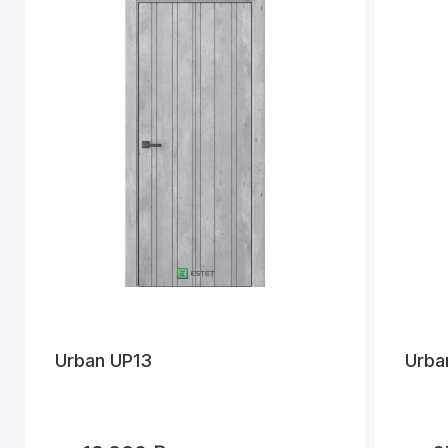
Urban UP13
Urba