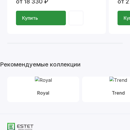
от 18 330 ₽
от 2
Купить
Ку
Рекомендуемые коллекции
Royal
Trend