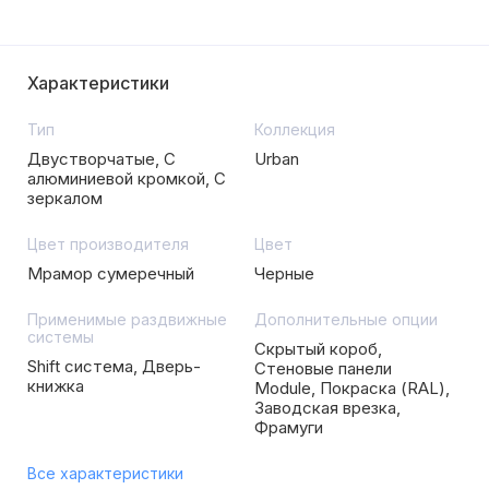
Характеристики
Тип
Коллекция
Двустворчатые, С
Urban
алюминиевой кромкой, С
зеркалом
Цвет производителя
Цвет
Мрамор сумеречный
Черные
Применимые раздвижные
Дополнительные опции
системы
Скрытый короб,
Shift система, Дверь-
Стеновые панели
книжка
Module, Покраска (RAL),
Заводская врезка,
Фрамуги
Все характеристики