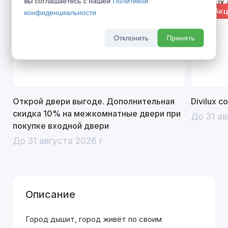
вы соглашаетесь с нашей
Политикой
% Акция
% Акц
конфиденциальности
Отклонить
Принять
Открой двери выгоде. Дополнительная
Divilux 
скидка 10% на межкомнатные двери при
До 31 ав
покупке входной двери
До 31 августа 2026 г
Описание
Город дышит, город живёт по своим