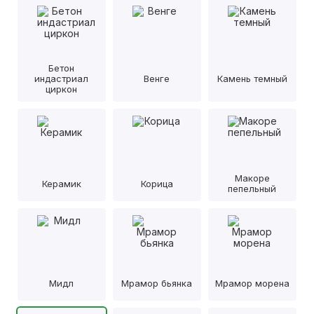
Бетон
индастриал
Венге
Камень темный
циркон
Макоре
Керамик
Корица
пепельный
Мидл
Мрамор бьянка
Мрамор морена