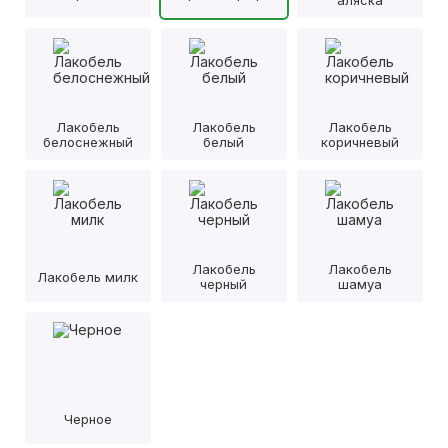
аляска
Лакобель
Лакобель
Лакобель
белоснежный
белый
коричневый
Лакобель
Лакобель
Лакобель милк
черный
шамуа
Черное